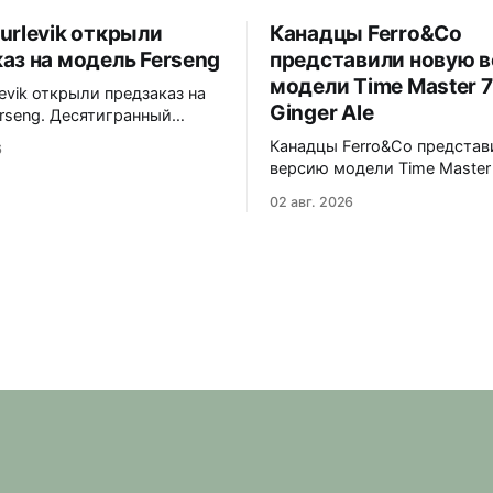
urlevik открыли
Канадцы Ferro&Co
аз на модель Ferseng
представили новую 
модели Time Master 7
levik открыли предзаказ на
Ginger Ale
rseng. Десятигранный
матовыми поверхностями и
Канадцы Ferro&Co представ
6
нными фасками,
версию модели Time Master 
ванный браслет с узором
Ginger Ale. Циферблат в те
ванных ромбов. Шесть
02 авг. 2026
шампань-оттенке с солнеч
 Blue, Gold, Ice, Coral,
эффектом, вдохновленный
Turquoise 38x10x44 мм.
стилистикой 1970-х годов. 39x11x47
стекло, 5 ATM. Miyota
мм. Корпус из 316L стали, 
обработка с полированным 
026 года
Сапфировое стекло с анти
покрытием. Интегрированн
браслет из нержавеющей с
микрорегулировкой on-