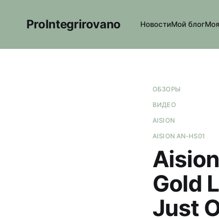
ProIntegrirovano
Новости
Мой блог
Моя
ОБЗОРЫ
ВИДЕО
AISION
AISION AN-HS01
Aisio
Gold 
Just 