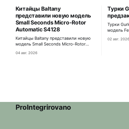
Китайцы Baltany
Турки G
представили новую модель
предзак
Small Seconds Micro-Rotor
Турки Gur
Automatic S4128
модель Fe
корпус с 
Китайцы Baltany представили новую
02 авг. 202
полирова
модель Small Seconds Micro-Rotor
интегриро
Automatic S4128. Эта модель была
04 авг. 2026
из полиро
заявлена как Kickstarter special, но
вариантов -
(возможно под давлением спроса) -
Purple и Green 
всё-таки выпущена в регулярной
Сапфировое 
коллекции Baltany. Четыре варианта -
9039 690 долларов. Отгрузка в
white, black, blue и green. Микроротор,
декабре 2
MOP циферблат с радиальным
рисунком, малая секундная стрелка
синёного цвета. 38x10x44,2
ProIntegrirovano