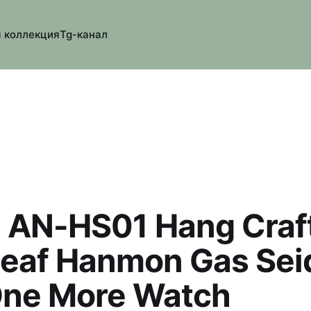
 коллекция
Tg-канал
n AN-HS01 Hang Сraf
Leaf Hanmon Gas Sei
One More Watch