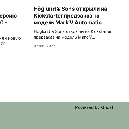
Höglund & Sons открыли на
версию
Kickstarter предзаказ на
0 -
модель Mark V Automatic
Höglund & Sons открыли на Kickstarter
предзаказ на модель Mark V
или новую
Automatic. Пять вариантов
70 -
02 авг. 2026
циферблата - black, gray, white, green,
плом
blue. В комплекте сразу два варианта
ным
крепления - кожаный ремешок и
стальной браслет-сетка со сменной
системой без инструментов.
матовая
38x10,45x46 мм. Сапфировое стекло
безелем.
спереди и на задней крышке.
бликовым
Водозащита 50 метров.
ый
тали с
Powered by
Ghost