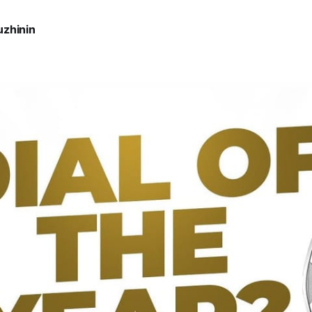
uzhinin
5