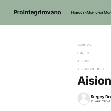
ProIntegrirovano
Новости
Мой блог
Моя
ОБЗОРЫ
ВИДЕО
AISION
AISION AN-HS01
Aisio
Sergey Dr
15 авг. 2024