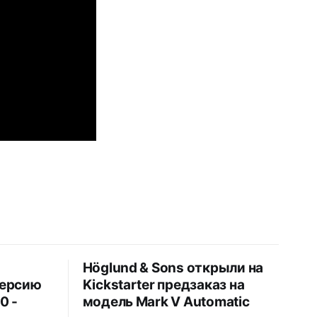
Höglund & Sons открыли на
версию
Kickstarter предзаказ на
0 -
модель Mark V Automatic