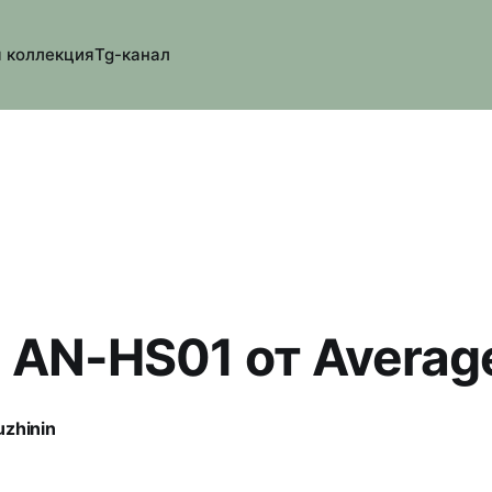
 коллекция
Tg-канал
n AN-HS01 от Averag
uzhinin