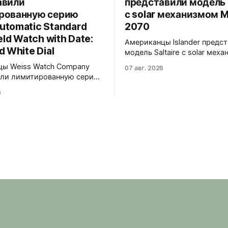
авили
представили модель S
рованную серию
с solar механизмом M
tomatic Standard
2070
eld Watch with Date:
Американцы Islander предс
d White Dial
модель Saltaire с solar мех
Miyota 2070. Четыре вариан
цы Weiss Watch Company
07 авг. 2026
циферблата - белый, оранж
или лимитированную серию
чёрным безелем, серый с 
atic Standard Issue Field
6
акцентами и синий с безеле
 Date: Textured White Dial.
38x12,5x46 мм Сапфировое стекло,
 в честь пяти лет работы
безель со вставкой из мин
Нэшвилле вручную сделан
стекла на 120 щелчков,
ни. Лимит - 50
завинчивающаяся заводная 
ов, каждый пронумерован.
200 метров водозащиты. Miyota 2070
 цифры, чёрные часовая,
Ring
и секундная стрелки,
 BGW9 Superluminova.
я оранжевая