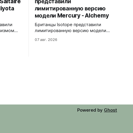
altaire
представили
iyota
лимитированную версию
модели Mercury - Alchemy
тавили
Британцы Isotope представили
анизмом
лимитированную версию модели
та
Mercury - Alchemy. Лимит - 40
07 авг. 2026
евый с
экземпляров. Корпус и браслет с
голубыми
покрытием Dark Gold PVD, циферблат
м Pepsi.
глубокого зелёного цвета с
эмалевым солнечным узором,
ерального
кремовые цифры. 38x10x44,5 мм
Сапфировое стекло с антибликом,
головка,
сапфировая задняя крышка на винтах.
Водозащита 100 метров. В комплекте
дополнительный ремешок из
кремового
Powered by
Ghost