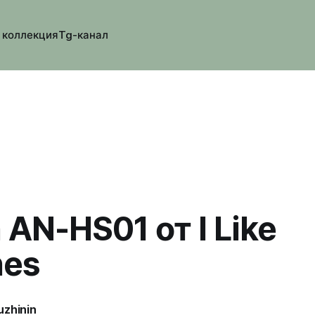
 коллекция
Tg-канал
 AN-HS01 от I Like
hes
uzhinin