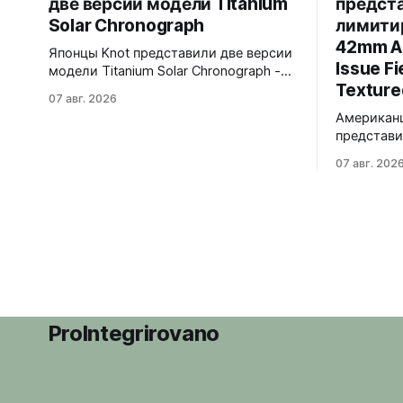
две версии модели Titanium
предст
Solar Chronograph
лимити
42mm Au
Японцы Knot представили две версии
Issue Fi
модели Titanium Solar Chronograph -
Texture
TSC-40BKBKYE и TSC-40BKYE. Обе
07 авг. 2026
версии выполнены в фирменном
Американ
цвете Advance Yellow - у TSC-
представ
40BKBKYE жёлтые акценты на чёрном
42mm Autom
циферблате, у TSC-40BKYE -
07 авг. 202
Watch with
полностью жёлтый циферблат.
Циферблат
Логотип Knot также выполнен в
бренда в 
жёлтом цвете. Часы продаются в
из морской лату
комплекте с силиконовым ремешком.
экземпляр
Накладные
минутная 
подсветка
Фирменна
ProIntegrirovano