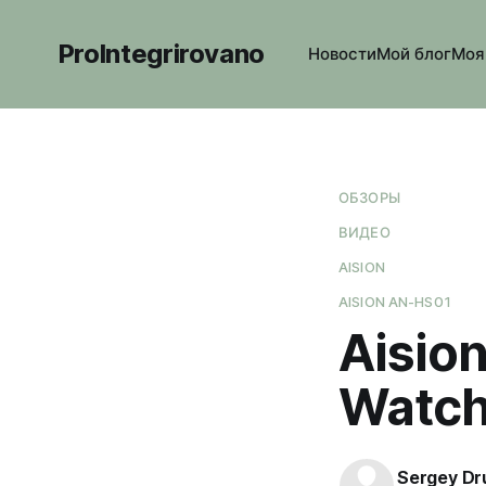
ProIntegrirovano
Новости
Мой блог
Моя
ОБЗОРЫ
ВИДЕО
AISION
AISION AN-HS01
Aision
Watc
Sergey Dr