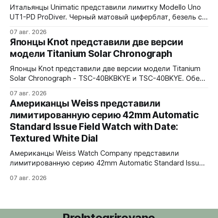
водозащита 100 метров. Ремешки на выбор - чёрный
Итальянцы Unimatic представили лимитку Modello Uno
текстильный, чёрный веганский (BioVeg из
UT1-PD ProDiver. Черный матовый циферблат, безель с
матовой черной вставкой на 120 щелчков, сапфировое
07 авг. 2026
стекло 2,5 мм с антибликом. Крышка с гравировкой
Японцы Knot представили две версии
дайверской маски. Соответствует стандарту MIL-STD-
модели Titanium Solar Chronograph
810H. Водозащита 300 метров. 40x41,5 мм Seiko VH31A
кварц На черном каучуковом ремешке
Японцы Knot представили две версии модели Titanium
Solar Chronograph - TSC-40BKBKYE и TSC-40BKYE. Обе
версии выполнены в фирменном цвете Advance Yellow -
07 авг. 2026
у TSC-40BKBKYE жёлтые акценты на чёрном
Американцы Weiss представили
циферблате, у TSC-40BKYE - полностью жёлтый
лимитированную серию 42mm Automatic
циферблат. Логотип Knot также выполнен в жёлтом
Standard Issue Field Watch with Date:
цвете. Часы продаются в комплекте с силиконовым
ремешком.
Textured White Dial
Американцы Weiss Watch Company представили
лимитированную серию 42mm Automatic Standard Issue
Field Watch with Date: Textured White Dial. Циферблат в
07 авг. 2026
честь пяти лет работы бренда в Нэшвилле вручную
сделан из морской латуни. Лимит - 50 экземпляров,
каждый пронумерован. Накладные цифры, чёрные
часовая, минутная и секундная стрелки, подсветка
ProIntegrirovano