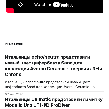
READ MORE
Итальянцы echo/neutra представили
новый цвет циферблата Sand для
коллекции Averau Ceramic - в версиях 3H и
Chrono
Итальянцы echo/neutra представили новый цвет
циферблата Sand для коллекции Averau Ceramic - в
версиях 3H и Chrono. Песочный циферблат
07 авг. 2026
контрастирует с тёмным корпусом из матовой чёрной
Итальянцы Unimatic представили лимитку
керамики и титана Grade 2. Сапфировое стекло с
Modello Uno UT1-PD ProDiver
куполом, завинчивающаяся заводная головка,