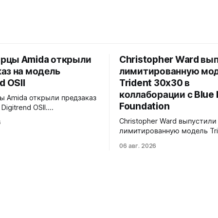
рцы Amida открыли
Christopher Ward вы
аз на модель
лимитированную мо
d OSII
Trident 30x30 в
коллаборации с Blue 
 Amida открыли предзаказ
Foundation
Digitrend OSII.
анная серия - 150
Christopher Ward выпустили
6
ванных экземпляров.
лимитированную модель Tri
Верхняя часть
30x30 в коллаборации с фо
ыполнена из цельного блока
06 авг. 2026
Marine Foundation. Лимит - 
с призмой, отображающей
экземпляров. Волнообразный
е часы и бегущие минуты
рисунок на циферблате ими
но. Подсветка C1 X1 BL
морские приливы, бирюзов
iNova на индексах -
красная секундная стрелка
 истории Digitrend дисплей
к окраске рыбы-попугая - 
в темноте.
кампании фонда #FishForTo