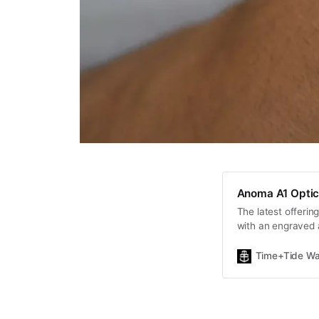
Anoma A1 Optic
The latest offering
with an engraved a
Time+Tide Wa