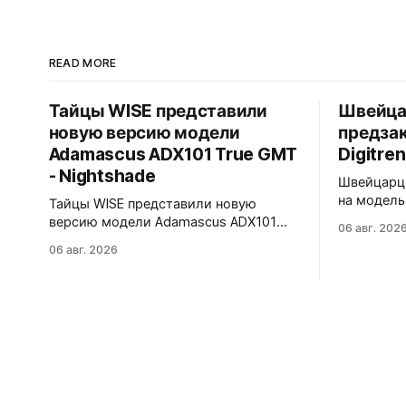
READ MORE
Тайцы WISE представили
Швейца
новую версию модели
предзак
Adamascus ADX101 True GMT
Digitren
- Nightshade
Швейцарцы
на модель 
Тайцы WISE представили новую
Лимитиров
версию модели Adamascus ADX101
06 авг. 202
пронумеро
True GMT - Nightshade. Черный
06 авг. 2026
39,6x15,6x39 мм 
циферблат, черный керамический
корпуса в
безель Zirconia Ceramic, стрелки и
сапфира 
индексы Gungrey. 40x12,4x47,75 мм.
прыгающи
Корпус и браслет - сталь 904L,
вертикаль
опционально ремешок X1 FKM Rubber.
Super-Lum
Сапфировое стекло спереди и сзади с
впервые в
внутренним AR-покрытием. Безель
светится 
двунаправленный на 72 клика.