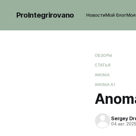
ProIntegrirovano
Новости
Мой блог
Моя
ОБЗОРЫ
СТАТЬЯ
ANOMA
ANOMA A1
Anoma
Sergey Dr
04 авг. 202