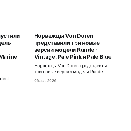
пустили
Норвежцы Von Doren
дель
представили три новые
версии модели Runde -
Marine
Vintage, Pale Pink и Pale Blue
Норвежцы Von Doren представили
три новые версии модели Runde -
Vintage, Pale Pink и Pale Blue.
dent
06 авг. 2026
39x10,7x46 мм Сталь, минеральное
ндом Blue
стекло, задняя крышка гравирована
500
как монета из Rundeskatten.
Водозащита 50 метров. Люм Swiss
тирует
Super-LumiNova C1. Ronda 1069 кварц
ый цвет и
Vintage - медный циферблат с
 отсылают
лососевыми оттенками и черным
символу
сабдайлом, вдохновлен часами
morrow. На