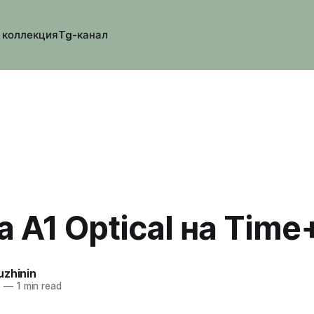
 коллекция
Tg-канал
 A1 Optical на Time
uzhinin
5
—
1 min read