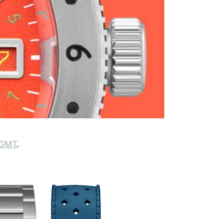
 GMT
.