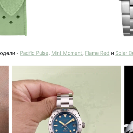
модели -
Pacific Pulse
,
Mint Moment
,
Flame Red
и
Solar B