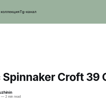
 коллекция
Tg-канал
 Spinnaker Croft 39
uzhinin
5
—
2 min read