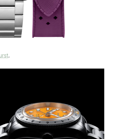
urst
.