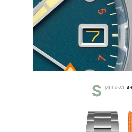
S
pinnaker
ан