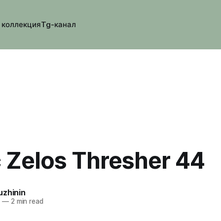
 коллекция
Tg-канал
 Zelos Thresher 44
uzhinin
5
—
2 min read