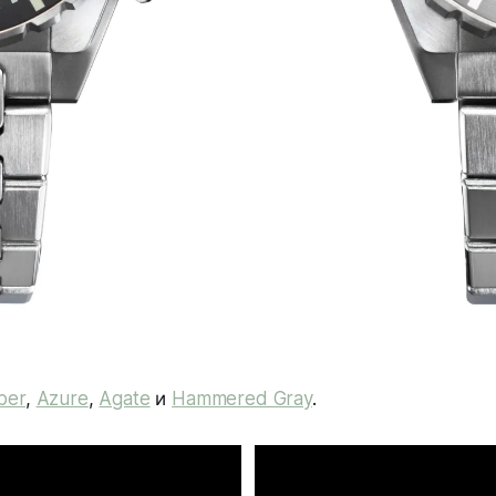
ber
,
Azure
,
Agate
и
Hammered Gray
.