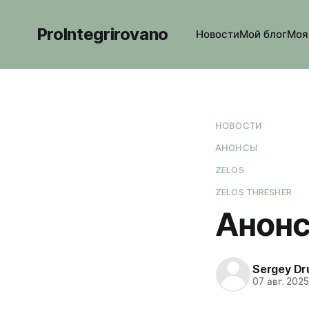
ProIntegrirovano
Новости
Мой блог
Моя
НОВОСТИ
АНОНСЫ
ZELOS
ZELOS THRESHER
Анонс
Sergey Dr
07 авг. 202