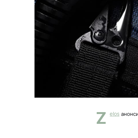
Z
elos
анонси