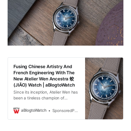
Fusing Chinese Artistry And
French Engineering With The
New Atelier Wen Ancestra 蛟
(JIĀO) Watch | aBlogtoWatch
Since its inception, Atelier Wen has
been a tireless champion of
Chinese craftsmanship, rooting its
brand identity in traditional crafts
aBlogtoWatch
SponsoredPost
and the people who make them.
Following a humble Kickstarter
debut with porcelain dials and its