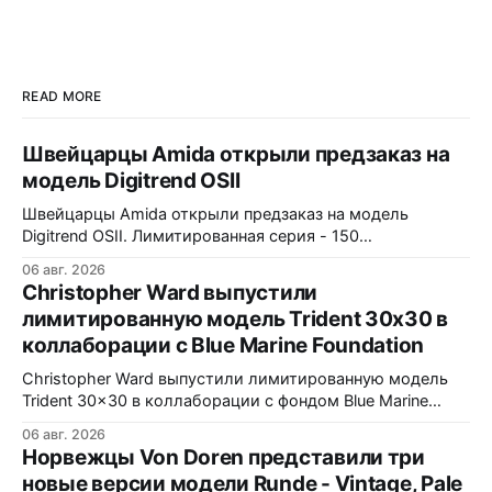
standout hand-guilloché Perception
series, the brand now introduces its
most ambitious collection yet,
achieving a delicate balancing act.
With […]
READ MORE
Швейцарцы Amida открыли предзаказ на
модель Digitrend OSII
Швейцарцы Amida открыли предзаказ на модель
Digitrend OSII. Лимитированная серия - 150
пронумерованных экземпляров. 39,6x15,6x39 мм
06 авг. 2026
Верхняя часть корпуса выполнена из цельного блока
Christopher Ward выпустили
сапфира с призмой, отображающей прыгающие часы и
лимитированную модель Trident 30x30 в
бегущие минуты вертикально. Подсветка C1 X1 BL
коллаборации с Blue Marine Foundation
Super-LumiNova на индексах - впервые в истории
Digitrend дисплей светится в темноте.
Christopher Ward выпустили лимитированную модель
Trident 30x30 в коллаборации с фондом Blue Marine
Foundation. Лимит - 500 экземпляров. Волнообразный
06 авг. 2026
рисунок на циферблате имитирует морские приливы,
Норвежцы Von Doren представили три
бирюзовый цвет и красная секундная стрелка отсылают
новые версии модели Runde - Vintage, Pale
к окраске рыбы-попугая - символу кампании фонда