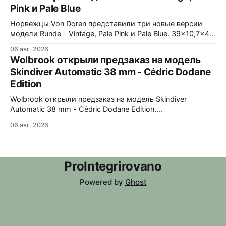
Pink и Pale Blue
#FishForTomorrow. На задней крышке выгравирован
логотип 30x30. С продажи каждого экземпляра 30
Норвежцы Von Doren представили три новые версии
модели Runde - Vintage, Pale Pink и Pale Blue. 39x10,7x46
мм Сталь, минеральное стекло, задняя крышка
06 авг. 2026
гравирована как монета из Rundeskatten. Водозащита
Wolbrook открыли предзаказ на модель
50 метров. Люм Swiss Super-LumiNova C1. Ronda 1069
Skindiver Automatic 38 mm - Cédric Dodane
кварц Vintage - медный циферблат с лососевыми
Edition
оттенками и черным сабдайлом, вдохновлен часами
Wolbrook открыли предзаказ на модель Skindiver
Automatic 38 mm - Cédric Dodane Edition.
Лимитированная серия, 857 экземпляров, разработана
06 авг. 2026
совместно с французским дизайнером Cédric Dodane.
38x12x46 мм Матовый черный циферблат с четными
арабскими цифрами и четырёхстрочной французской
маркировкой. Безель из нержавеющей стали с черным
ProIntegrirovano
PVD покрытием, 120 кликов. Стекло - коробчатый
сапфир с
Powered by
Ghost