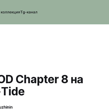
 коллекция
Tg-канал
OD Chapter 8 на
Tide
uzhinin