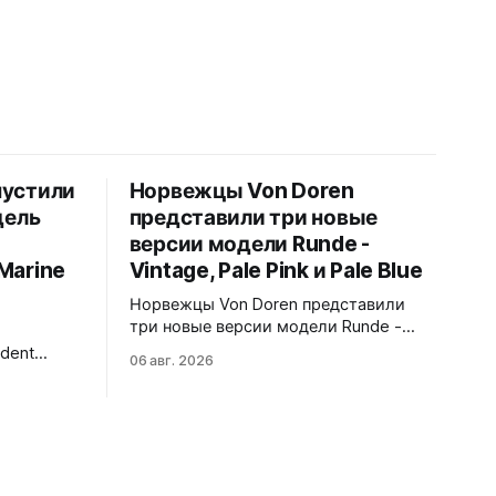
пустили
Норвежцы Von Doren
дель
представили три новые
версии модели Runde -
Marine
Vintage, Pale Pink и Pale Blue
Норвежцы Von Doren представили
три новые версии модели Runde -
Vintage, Pale Pink и Pale Blue.
dent
06 авг. 2026
39x10,7x46 мм Сталь, минеральное
ндом Blue
стекло, задняя крышка гравирована
500
как монета из Rundeskatten.
Водозащита 50 метров. Люм Swiss
тирует
Super-LumiNova C1. Ronda 1069 кварц
ый цвет и
Vintage - медный циферблат с
 отсылают