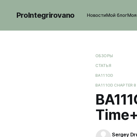
ProIntegrirovano
Новости
Мой блог
Моя
ОБЗОРЫ
СТАТЬЯ
BA111OD
BA111OD CHAPTER 8
BA111
Time+
Sergey Dr