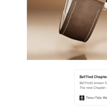
Ba111od Chapte
Ba111od’s known fo
The new Chapter 8
Time+Tide Wa