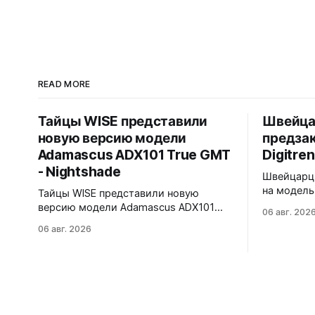
READ MORE
Тайцы WISE представили
Швейца
новую версию модели
предзак
Adamascus ADX101 True GMT
Digitren
- Nightshade
Швейцарцы
на модель 
Тайцы WISE представили новую
Лимитиров
версию модели Adamascus ADX101
06 авг. 202
пронумеро
True GMT - Nightshade. Черный
06 авг. 2026
39,6x15,6x39 мм 
циферблат, черный керамический
корпуса в
безель Zirconia Ceramic, стрелки и
сапфира 
индексы Gungrey. 40x12,4x47,75 мм.
прыгающи
Корпус и браслет - сталь 904L,
вертикаль
опционально ремешок X1 FKM Rubber.
Super-Lum
Сапфировое стекло спереди и сзади с