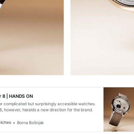
r 8 | HANDS ON
r complicated but surprisingly accessible watches.
, however, heralds a new direction for the brand.
tches
Borna Bošnjak