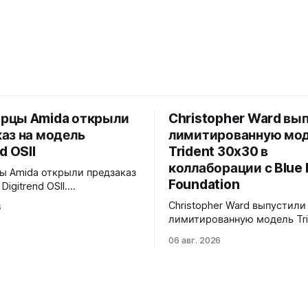
рцы Amida открыли
Christopher Ward вы
аз на модель
лимитированную мо
d OSII
Trident 30x30 в
коллаборации с Blue 
 Amida открыли предзаказ
Foundation
Digitrend OSII.
анная серия - 150
Christopher Ward выпустили
6
ванных экземпляров.
лимитированную модель Tri
Верхняя часть
30x30 в коллаборации с фо
ыполнена из цельного блока
06 авг. 2026
Marine Foundation. Лимит - 
с призмой, отображающей
экземпляров. Волнообразный
е часы и бегущие минуты
рисунок на циферблате ими
но. Подсветка C1 X1 BL
морские приливы, бирюзов
iNova на индексах -
красная секундная стрелка