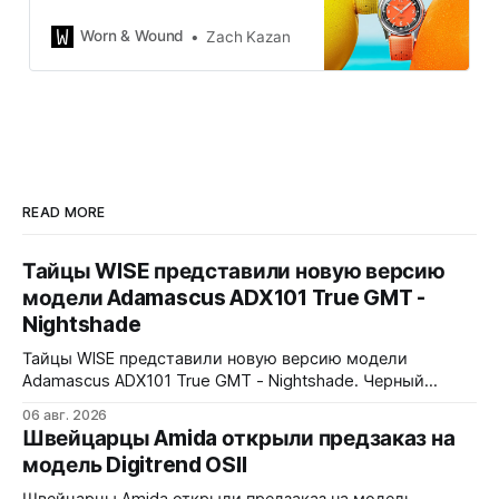
riffing on vintage watches in a
much more subtle way than many
Worn & Wound
Zach Kazan
of the brand’s earlier releases, and
has proven to be a great canvas
for creative dial variations and is,
honestly, one of the only bronze
watches I actually like. […]
READ MORE
Тайцы WISE представили новую версию
модели Adamascus ADX101 True GMT -
Nightshade
Тайцы WISE представили новую версию модели
Adamascus ADX101 True GMT - Nightshade. Черный
циферблат, черный керамический безель Zirconia
06 авг. 2026
Ceramic, стрелки и индексы Gungrey. 40x12,4x47,75 мм.
Швейцарцы Amida открыли предзаказ на
Корпус и браслет - сталь 904L, опционально ремешок
модель Digitrend OSII
X1 FKM Rubber. Сапфировое стекло спереди и сзади с
внутренним AR-покрытием. Безель двунаправленный на