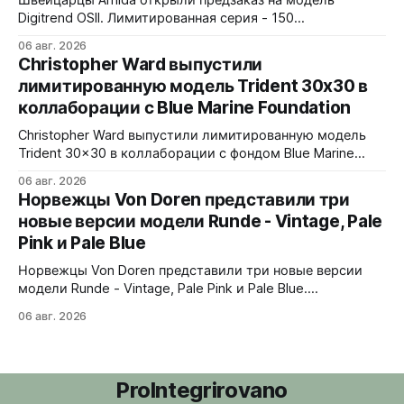
Швейцарцы Amida открыли предзаказ на модель
72 клика.
Digitrend OSII. Лимитированная серия - 150
пронумерованных экземпляров. 39,6x15,6x39 мм
06 авг. 2026
Верхняя часть корпуса выполнена из цельного блока
Christopher Ward выпустили
сапфира с призмой, отображающей прыгающие часы и
лимитированную модель Trident 30x30 в
бегущие минуты вертикально. Подсветка C1 X1 BL
коллаборации с Blue Marine Foundation
Super-LumiNova на индексах - впервые в истории
Digitrend дисплей светится в темноте.
Christopher Ward выпустили лимитированную модель
Trident 30x30 в коллаборации с фондом Blue Marine
Foundation. Лимит - 500 экземпляров. Волнообразный
06 авг. 2026
рисунок на циферблате имитирует морские приливы,
Норвежцы Von Doren представили три
бирюзовый цвет и красная секундная стрелка отсылают
новые версии модели Runde - Vintage, Pale
к окраске рыбы-попугая - символу кампании фонда
Pink и Pale Blue
#FishForTomorrow. На задней крышке выгравирован
логотип 30x30. С продажи каждого экземпляра 30
Норвежцы Von Doren представили три новые версии
модели Runde - Vintage, Pale Pink и Pale Blue.
39x10,7x46 мм Сталь, минеральное стекло, задняя
06 авг. 2026
крышка гравирована как монета из Rundeskatten.
Водозащита 50 метров. Люм Swiss Super-LumiNova C1.
Ronda 1069 кварц Vintage - медный циферблат с
лососевыми оттенками и черным сабдайлом,
ProIntegrirovano
вдохновлен часами