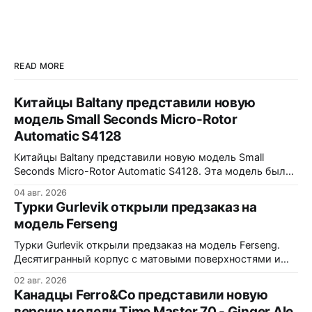
READ MORE
Китайцы Baltany представили новую
модель Small Seconds Micro-Rotor
Automatic S4128
Китайцы Baltany представили новую модель Small
Seconds Micro-Rotor Automatic S4128. Эта модель была
заявлена как Kickstarter special, но (возможно под
04 авг. 2026
давлением спроса) - всё-таки выпущена в регулярной
Турки Gurlevik открыли предзаказ на
коллекции Baltany. Четыре варианта - white, black, blue и
модель Ferseng
green. Микроротор, MOP циферблат с радиальным
рисунком, малая секундная стрелка синёного цвета.
Турки Gurlevik открыли предзаказ на модель Ferseng.
38x10x44,2
Десятигранный корпус с матовыми поверхностями и
полированными фасками, интегрированный браслет с
02 авг. 2026
узором из полированных ромбов. Шесть вариантов -
Канадцы Ferro&Co представили новую
Blue, Gold, Ice, Coral, Purple и Green Turquoise 38x10x44
версию модели Time Master 70 - Ginger Ale