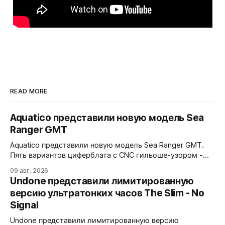
READ MORE
Aquatico представили новую модель Sea
Ranger GMT
Aquatico представили новую модель Sea Ranger GMT.
Пять вариантов циферблата с CNC гильоше-узором -
Black, Blue Fumé, Green, Orange и White. Лимит - по 50
09 авг. 2026
экземпляров каждого варианта. Заводная коронка
Undone представили лимитированную
расположена на 4 часах. Водозащита 300 метров.
версию ультратонких часов The Slim - No
Сапфировое стекло с AR-покрытием, FKM-ремешок, 7
Signal
слоев Swiss Super-LumiNova на циферблате,
Undone представили лимитированную версию