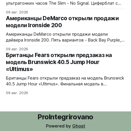
ультратонких часов The Slim - No Signal. Циферблат с
дизайном в стиле 90-х: цветные полосы теста, чёрно-
09 авг. 2026
белые помехи, зигзаги, спирали и геометрические
Американцы DeMarco открыли продажи
фигуры. Бирюзовый треугольник UNDONE на 12 часах.
модели Ironside 200
Корпус из нержавеющей стали 316L, интегрированный
браслет. Водозащита 30 метров. 37x4,9x43 мм. Ronda
Американцы DeMarco открыли продажи модели
1062 кварц
дайвера Ironside 200. Пять вариантов - Back Bay Purple,
Rockport Red, Essex Green, Plymouth Pistachio и Harbor
09 авг. 2026
Blue. Корпус из стали 316L, керамическая вставка
Британцы Fears открыли предзаказ на
безеля на 120 кликов, сапфировое стекло с обеих
модель Brunswick 40.5 Jump Hour
сторон. Водозащита 200 метров, винтовая головка.
«Ultimus»
Люм Swiss Luminova BGW9. В комплекте стальной
jubilee-
Британцы Fears открыли предзаказ на модель Brunswick
40.5 Jump Hour «Ultimus». Финальная модель в
коллекции Brunswick Jump Hour, разработана совместно
09 авг. 2026
с Andrew Morgan. Прыгающий час реализован на модуле
JJ01 (разработка Christopher Ward) на базе Sellita SW200.
Циферблат собран из трех элементов, находящихся над
люминесцентным часовым диском: внешний - сапфир с
ProIntegrirovano
Powered by
Ghost