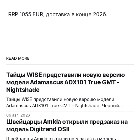
RRP 1055 EUR, доставка в конце 2026.
READ MORE
Тайцы WISE представили новую версию
модели Adamascus ADX101 True GMT -
Nightshade
Тайцы WISE представили новую версию модели
Adamascus ADX101 True GMT - Nightshade. Черный
циферблат, черный керамический безель Zirconia
06 авг. 2026
Ceramic, стрелки и индексы Gungrey. 40x12,4x47,75 мм.
Швейцарцы Amida открыли предзаказ на
Корпус и браслет - сталь 904L, опционально ремешок
модель Digitrend OSII
X1 FKM Rubber. Сапфировое стекло спереди и сзади с
внутренним AR-покрытием. Безель двунаправленный на
Швейцарцы Amida открыли предзаказ на модель