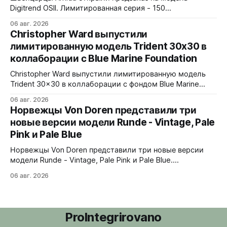
72 клика.
Digitrend OSII. Лимитированная серия - 150
пронумерованных экземпляров. 39,6x15,6x39 мм
06 авг. 2026
Верхняя часть корпуса выполнена из цельного блока
Christopher Ward выпустили
сапфира с призмой, отображающей прыгающие часы и
лимитированную модель Trident 30x30 в
бегущие минуты вертикально. Подсветка C1 X1 BL
коллаборации с Blue Marine Foundation
Super-LumiNova на индексах - впервые в истории
Digitrend дисплей светится в темноте.
Christopher Ward выпустили лимитированную модель
Trident 30x30 в коллаборации с фондом Blue Marine
Foundation. Лимит - 500 экземпляров. Волнообразный
06 авг. 2026
рисунок на циферблате имитирует морские приливы,
Норвежцы Von Doren представили три
бирюзовый цвет и красная секундная стрелка отсылают
новые версии модели Runde - Vintage, Pale
к окраске рыбы-попугая - символу кампании фонда
Pink и Pale Blue
#FishForTomorrow. На задней крышке выгравирован
логотип 30x30. С продажи каждого экземпляра 30
Норвежцы Von Doren представили три новые версии
модели Runde - Vintage, Pale Pink и Pale Blue.
39x10,7x46 мм Сталь, минеральное стекло, задняя
06 авг. 2026
крышка гравирована как монета из Rundeskatten.
Водозащита 50 метров. Люм Swiss Super-LumiNova C1.
Ronda 1069 кварц Vintage - медный циферблат с
лососевыми оттенками и черным сабдайлом,
ProIntegrirovano
вдохновлен часами