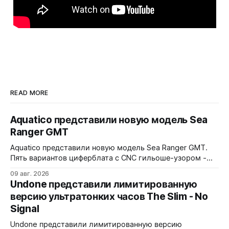
READ MORE
Aquatico представили новую модель Sea
Ranger GMT
Aquatico представили новую модель Sea Ranger GMT.
Пять вариантов циферблата с CNC гильоше-узором -
Black, Blue Fumé, Green, Orange и White. Лимит - по 50
09 авг. 2026
экземпляров каждого варианта. Заводная коронка
Undone представили лимитированную
расположена на 4 часах. Водозащита 300 метров.
версию ультратонких часов The Slim - No
Сапфировое стекло с AR-покрытием, FKM-ремешок, 7
Signal
слоев Swiss Super-LumiNova на циферблате,
Undone представили лимитированную версию