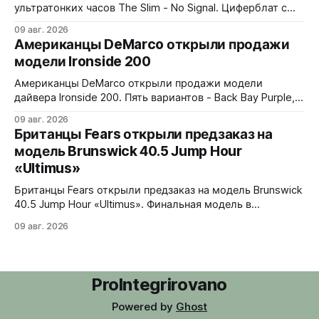
ультратонких часов The Slim - No Signal. Циферблат с
дизайном в стиле 90-х: цветные полосы теста, чёрно-
09 авг. 2026
белые помехи, зигзаги, спирали и геометрические
Американцы DeMarco открыли продажи
фигуры. Бирюзовый треугольник UNDONE на 12 часах.
модели Ironside 200
Корпус из нержавеющей стали 316L, интегрированный
браслет. Водозащита 30 метров. 37x4,9x43 мм. Ronda
Американцы DeMarco открыли продажи модели
1062 кварц
дайвера Ironside 200. Пять вариантов - Back Bay Purple,
Rockport Red, Essex Green, Plymouth Pistachio и Harbor
09 авг. 2026
Blue. Корпус из стали 316L, керамическая вставка
Британцы Fears открыли предзаказ на
безеля на 120 кликов, сапфировое стекло с обеих
модель Brunswick 40.5 Jump Hour
сторон. Водозащита 200 метров, винтовая головка.
«Ultimus»
Люм Swiss Luminova BGW9. В комплекте стальной
jubilee-
Британцы Fears открыли предзаказ на модель Brunswick
40.5 Jump Hour «Ultimus». Финальная модель в
коллекции Brunswick Jump Hour, разработана совместно
09 авг. 2026
с Andrew Morgan. Прыгающий час реализован на модуле
JJ01 (разработка Christopher Ward) на базе Sellita SW200.
Циферблат собран из трех элементов, находящихся над
люминесцентным часовым диском: внешний - сапфир с
ProIntegrirovano
Powered by
Ghost