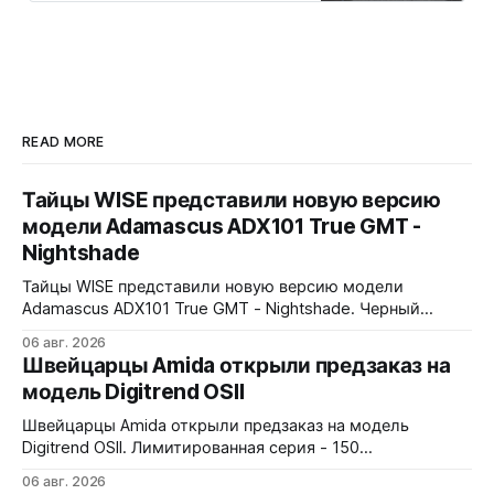
READ MORE
Тайцы WISE представили новую версию
модели Adamascus ADX101 True GMT -
Nightshade
Тайцы WISE представили новую версию модели
Adamascus ADX101 True GMT - Nightshade. Черный
циферблат, черный керамический безель Zirconia
06 авг. 2026
Ceramic, стрелки и индексы Gungrey. 40x12,4x47,75 мм.
Швейцарцы Amida открыли предзаказ на
Корпус и браслет - сталь 904L, опционально ремешок
модель Digitrend OSII
X1 FKM Rubber. Сапфировое стекло спереди и сзади с
внутренним AR-покрытием. Безель двунаправленный на
Швейцарцы Amida открыли предзаказ на модель
72 клика.
Digitrend OSII. Лимитированная серия - 150
пронумерованных экземпляров. 39,6x15,6x39 мм
06 авг. 2026
Верхняя часть корпуса выполнена из цельного блока