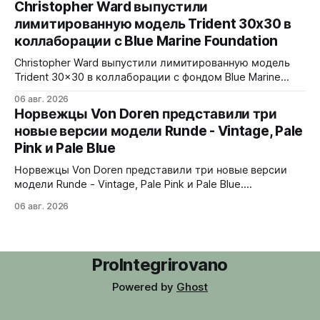
Christopher Ward выпустили
сапфира с призмой, отображающей прыгающие часы и
лимитированную модель Trident 30x30 в
бегущие минуты вертикально. Подсветка C1 X1 BL
коллаборации с Blue Marine Foundation
Super-LumiNova на индексах - впервые в истории
Digitrend дисплей светится в темноте.
Christopher Ward выпустили лимитированную модель
Trident 30x30 в коллаборации с фондом Blue Marine
Foundation. Лимит - 500 экземпляров. Волнообразный
06 авг. 2026
рисунок на циферблате имитирует морские приливы,
Норвежцы Von Doren представили три
бирюзовый цвет и красная секундная стрелка отсылают
новые версии модели Runde - Vintage, Pale
к окраске рыбы-попугая - символу кампании фонда
Pink и Pale Blue
#FishForTomorrow. На задней крышке выгравирован
логотип 30x30. С продажи каждого экземпляра 30
Норвежцы Von Doren представили три новые версии
модели Runde - Vintage, Pale Pink и Pale Blue.
39x10,7x46 мм Сталь, минеральное стекло, задняя
06 авг. 2026
крышка гравирована как монета из Rundeskatten.
Водозащита 50 метров. Люм Swiss Super-LumiNova C1.
Ronda 1069 кварц Vintage - медный циферблат с
лососевыми оттенками и черным сабдайлом,
ProIntegrirovano
вдохновлен часами
Powered by
Ghost