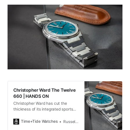
Christopher Ward The Twelve
660 | HANDS ON
Christopher Ward has cut the
thickness of its integrated sports
watch with staggering results as it
simplifies and refines.
Time+Tide Watches
Russell Sheldrake