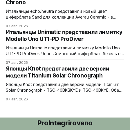
Chrono
Итальянцы echo/neutra представили новый цвет
циферблата Sand для коллекции Averau Ceramic - в
версиях 3H и Chrono. Песочный циферблат
07 авг. 2026
контрастирует с тёмным корпусом из матовой чёрной
Итальянцы Unimatic представили лимитку
керамики и титана Grade 2. Сапфировое стекло с
Modello Uno UT1-PD ProDiver
куполом, завинчивающаяся заводная головка,
водозащита 100 метров. Ремешки на выбор - чёрный
Итальянцы Unimatic представили лимитку Modello Uno
текстильный, чёрный веганский (BioVeg из
UT1-PD ProDiver. Черный матовый циферблат, безель с
матовой черной вставкой на 120 щелчков, сапфировое
07 авг. 2026
стекло 2,5 мм с антибликом. Крышка с гравировкой
Японцы Knot представили две версии
дайверской маски. Соответствует стандарту MIL-STD-
модели Titanium Solar Chronograph
810H. Водозащита 300 метров. 40x41,5 мм Seiko VH31A
кварц На черном каучуковом ремешке
Японцы Knot представили две версии модели Titanium
Solar Chronograph - TSC-40BKBKYE и TSC-40BKYE. Обе
версии выполнены в фирменном цвете Advance Yellow -
07 авг. 2026
у TSC-40BKBKYE жёлтые акценты на чёрном
циферблате, у TSC-40BKYE - полностью жёлтый
циферблат. Логотип Knot также выполнен в жёлтом
цвете. Часы продаются в комплекте с силиконовым
ProIntegrirovano
ремешком.