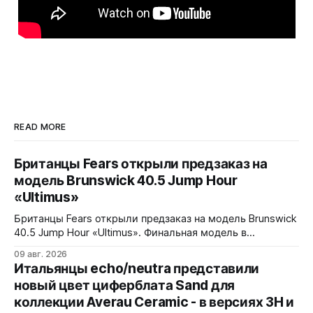
READ MORE
Британцы Fears открыли предзаказ на
модель Brunswick 40.5 Jump Hour
«Ultimus»
Британцы Fears открыли предзаказ на модель Brunswick
40.5 Jump Hour «Ultimus». Финальная модель в
коллекции Brunswick Jump Hour, разработана совместно
09 авг. 2026
с Andrew Morgan. Прыгающий час реализован на модуле
Итальянцы echo/neutra представили
JJ01 (разработка Christopher Ward) на базе Sellita SW200.
новый цвет циферблата Sand для
Циферблат собран из трех элементов, находящихся над
коллекции Averau Ceramic - в версиях 3H и
люминесцентным часовым диском: внешний - сапфир с