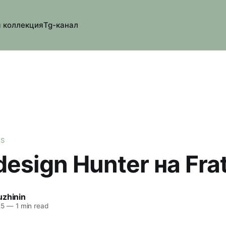
 коллекция
Tg-канал
ES
esign Hunter на Frat
uzhinin
25
—
1 min read