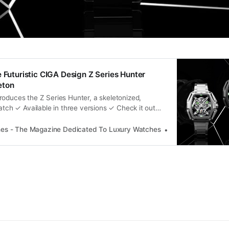
e Futuristic CIGA Design Z Series Hunter
eton
roduces the Z Series Hunter, a skeletonized,
watch ✓ Available in three versions ✓ Check it out
hes - The Magazine Dedicated To Luxury Watches
Jorg Weppelink