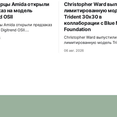
рцы Amida открыли
Christopher Ward вы
аз на модель
лимитированную мо
d OSII
Trident 30x30 в
коллаборации с Blue 
ы Amida открыли предзаказ
Foundation
Digitrend OSII.
анная серия - 150
Christopher Ward выпустили
6
ванных экземпляров.
лимитированную модель Tri
Верхняя часть
30x30 в коллаборации с фо
ыполнена из цельного блока
06 авг. 2026
Marine Foundation. Лимит - 
с призмой, отображающей
экземпляров. Волнообразный
е часы и бегущие минуты
рисунок на циферблате ими
но. Подсветка C1 X1 BL
морские приливы, бирюзов
iNova на индексах -
красная секундная стрелка
 истории Digitrend дисплей
к окраске рыбы-попугая - 
в темноте.
кампании фонда #FishForTo
задней крышке выгравиров
30x30. С продажи каждого
экземпляра 30