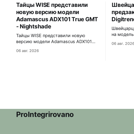
Тайцы WISE представили
Швейца
новую версию модели
предзак
Adamascus ADX101 True GMT
Digitren
- Nightshade
Швейцарц
на модель 
Тайцы WISE представили новую
Лимитиров
версию модели Adamascus ADX101
06 авг. 202
пронумеро
True GMT - Nightshade. Черный
06 авг. 2026
39,6x15,6x39 мм 
циферблат, черный керамический
корпуса в
безель Zirconia Ceramic, стрелки и
сапфира 
индексы Gungrey. 40x12,4x47,75 мм.
прыгающи
Корпус и браслет - сталь 904L,
вертикаль
опционально ремешок X1 FKM Rubber.
Super-Lum
Сапфировое стекло спереди и сзади с
впервые в
внутренним AR-покрытием. Безель
светится 
двунаправленный на 72 клика.
ProIntegrirovano