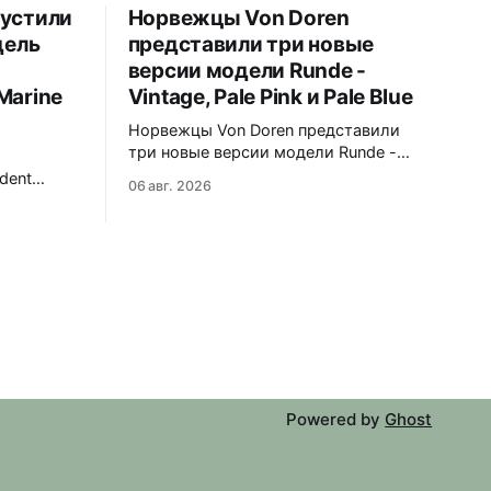
пустили
Норвежцы Von Doren
дель
представили три новые
версии модели Runde -
Marine
Vintage, Pale Pink и Pale Blue
Норвежцы Von Doren представили
три новые версии модели Runde -
Vintage, Pale Pink и Pale Blue.
dent
06 авг. 2026
39x10,7x46 мм Сталь, минеральное
ндом Blue
стекло, задняя крышка гравирована
500
как монета из Rundeskatten.
Водозащита 50 метров. Люм Swiss
тирует
Super-LumiNova C1. Ronda 1069 кварц
ый цвет и
Vintage - медный циферблат с
 отсылают
лососевыми оттенками и черным
символу
сабдайлом, вдохновлен часами
morrow. На
ан логотип
Powered by
Ghost