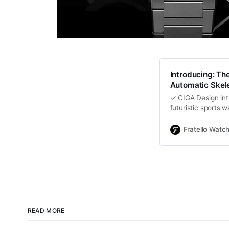
Introducing: Th
Automatic Skel
✓ CIGA Design int
futuristic sports 
here! ✓
Fratello Watc
READ MORE