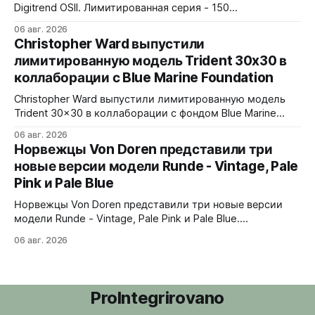
72 клика.
Digitrend OSII. Лимитированная серия - 150
пронумерованных экземпляров. 39,6x15,6x39 мм
06 авг. 2026
Верхняя часть корпуса выполнена из цельного блока
Christopher Ward выпустили
сапфира с призмой, отображающей прыгающие часы и
лимитированную модель Trident 30x30 в
бегущие минуты вертикально. Подсветка C1 X1 BL
коллаборации с Blue Marine Foundation
Super-LumiNova на индексах - впервые в истории
Digitrend дисплей светится в темноте.
Christopher Ward выпустили лимитированную модель
Trident 30x30 в коллаборации с фондом Blue Marine
Foundation. Лимит - 500 экземпляров. Волнообразный
06 авг. 2026
рисунок на циферблате имитирует морские приливы,
Норвежцы Von Doren представили три
бирюзовый цвет и красная секундная стрелка отсылают
новые версии модели Runde - Vintage, Pale
к окраске рыбы-попугая - символу кампании фонда
Pink и Pale Blue
#FishForTomorrow. На задней крышке выгравирован
логотип 30x30. С продажи каждого экземпляра 30
Норвежцы Von Doren представили три новые версии
модели Runde - Vintage, Pale Pink и Pale Blue.
39x10,7x46 мм Сталь, минеральное стекло, задняя
06 авг. 2026
крышка гравирована как монета из Rundeskatten.
Водозащита 50 метров. Люм Swiss Super-LumiNova C1.
Ronda 1069 кварц Vintage - медный циферблат с
лососевыми оттенками и черным сабдайлом,
ProIntegrirovano
вдохновлен часами