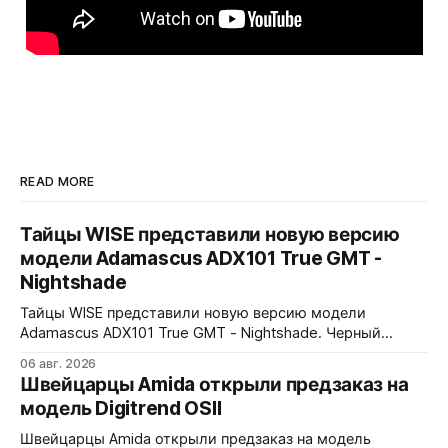
READ MORE
Тайцы WISE представили новую версию
модели Adamascus ADX101 True GMT -
Nightshade
Тайцы WISE представили новую версию модели
Adamascus ADX101 True GMT - Nightshade. Черный
циферблат, черный керамический безель Zirconia
06 авг. 2026
Ceramic, стрелки и индексы Gungrey. 40x12,4x47,75 мм.
Швейцарцы Amida открыли предзаказ на
Корпус и браслет - сталь 904L, опционально ремешок
модель Digitrend OSII
X1 FKM Rubber. Сапфировое стекло спереди и сзади с
внутренним AR-покрытием. Безель двунаправленный на
Швейцарцы Amida открыли предзаказ на модель