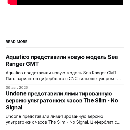
READ MORE
Aquatico представили новую модель Sea
Ranger GMT
Aquatico представили новую модель Sea Ranger GMT.
Пять вариантов циферблата с CNC гильоше-узором -
Black, Blue Fumé, Green, Orange и White. Лимит - по 50
09 авг. 2026
экземпляров каждого варианта. Заводная коронка
Undone представили лимитированную
расположена на 4 часах. Водозащита 300 метров.
версию ультратонких часов The Slim - No
Сапфировое стекло с AR-покрытием, FKM-ремешок, 7
Signal
слоев Swiss Super-LumiNova на циферблате,
Undone представили лимитированную версию
ультратонких часов The Slim - No Signal. Циферблат с
дизайном в стиле 90-х: цветные полосы теста, чёрно-