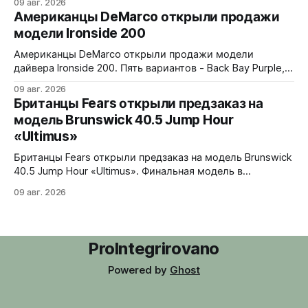
09 авг. 2026
белые помехи, зигзаги, спирали и геометрические
Американцы DeMarco открыли продажи
фигуры. Бирюзовый треугольник UNDONE на 12 часах.
модели Ironside 200
Корпус из нержавеющей стали 316L, интегрированный
браслет. Водозащита 30 метров. 37x4,9x43 мм. Ronda
Американцы DeMarco открыли продажи модели
1062 кварц
дайвера Ironside 200. Пять вариантов - Back Bay Purple,
Rockport Red, Essex Green, Plymouth Pistachio и Harbor
09 авг. 2026
Blue. Корпус из стали 316L, керамическая вставка
Британцы Fears открыли предзаказ на
безеля на 120 кликов, сапфировое стекло с обеих
модель Brunswick 40.5 Jump Hour
сторон. Водозащита 200 метров, винтовая головка.
«Ultimus»
Люм Swiss Luminova BGW9. В комплекте стальной
jubilee-
Британцы Fears открыли предзаказ на модель Brunswick
40.5 Jump Hour «Ultimus». Финальная модель в
коллекции Brunswick Jump Hour, разработана совместно
09 авг. 2026
с Andrew Morgan. Прыгающий час реализован на модуле
JJ01 (разработка Christopher Ward) на базе Sellita SW200.
Циферблат собран из трех элементов, находящихся над
люминесцентным часовым диском: внешний - сапфир с
ProIntegrirovano
Powered by
Ghost