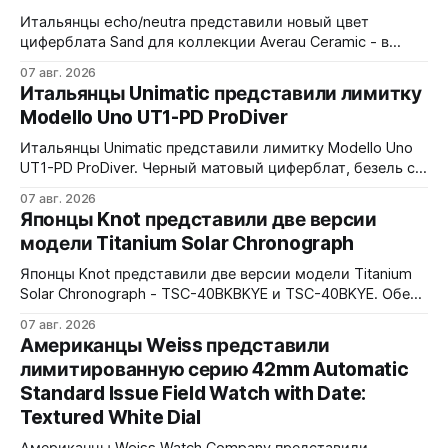
Итальянцы echo/neutra представили новый цвет
циферблата Sand для коллекции Averau Ceramic - в
версиях 3H и Chrono. Песочный циферблат
07 авг. 2026
контрастирует с тёмным корпусом из матовой чёрной
Итальянцы Unimatic представили лимитку
керамики и титана Grade 2. Сапфировое стекло с
Modello Uno UT1-PD ProDiver
куполом, завинчивающаяся заводная головка,
водозащита 100 метров. Ремешки на выбор - чёрный
Итальянцы Unimatic представили лимитку Modello Uno
текстильный, чёрный веганский (BioVeg из
UT1-PD ProDiver. Черный матовый циферблат, безель с
матовой черной вставкой на 120 щелчков, сапфировое
07 авг. 2026
стекло 2,5 мм с антибликом. Крышка с гравировкой
Японцы Knot представили две версии
дайверской маски. Соответствует стандарту MIL-STD-
модели Titanium Solar Chronograph
810H. Водозащита 300 метров. 40x41,5 мм Seiko VH31A
кварц На черном каучуковом ремешке
Японцы Knot представили две версии модели Titanium
Solar Chronograph - TSC-40BKBKYE и TSC-40BKYE. Обе
версии выполнены в фирменном цвете Advance Yellow -
07 авг. 2026
у TSC-40BKBKYE жёлтые акценты на чёрном
Американцы Weiss представили
циферблате, у TSC-40BKYE - полностью жёлтый
лимитированную серию 42mm Automatic
циферблат. Логотип Knot также выполнен в жёлтом
Standard Issue Field Watch with Date:
цвете. Часы продаются в комплекте с силиконовым
ремешком.
Textured White Dial