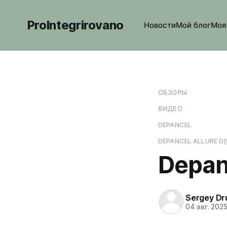
ProIntegrirovano
Новости
Мой блог
Моя
ОБЗОРЫ
ВИДЕО
DEPANCEL
DEPANCEL ALLURE D[
Depan
Sergey Dr
04 авг. 202