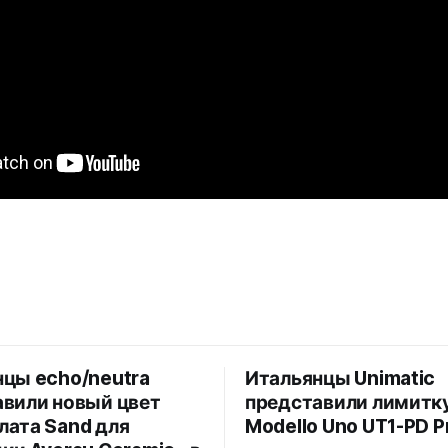
нцы echo/neutra
Итальянцы Unimatic
авили новый цвет
представили лимитк
лата Sand для
Modello Uno UT1-PD P