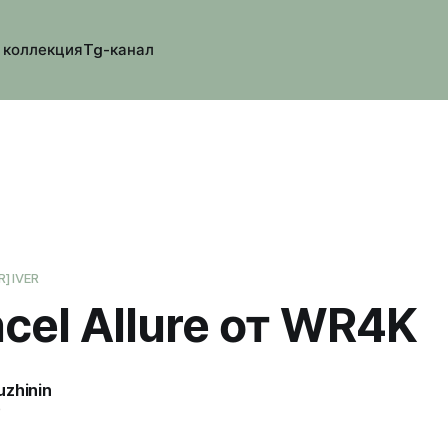
 коллекция
Tg-канал
R]IVER
cel Allure от WR4K
uzhinin
5