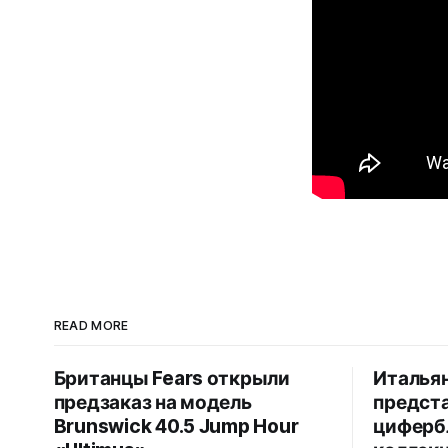
READ MORE
Британцы Fears открыли
Италья
предзаказ на модель
предст
Brunswick 40.5 Jump Hour
циферб