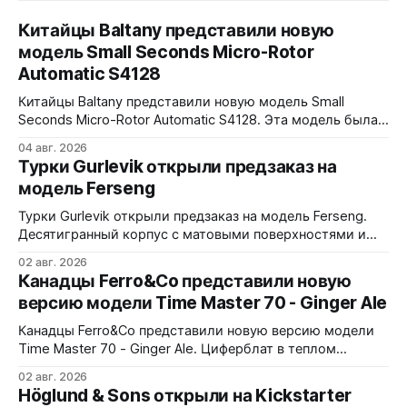
Китайцы Baltany представили новую
модель Small Seconds Micro-Rotor
Automatic S4128
Китайцы Baltany представили новую модель Small
Seconds Micro-Rotor Automatic S4128. Эта модель была
заявлена как Kickstarter special, но (возможно под
04 авг. 2026
давлением спроса) - всё-таки выпущена в регулярной
Турки Gurlevik открыли предзаказ на
коллекции Baltany. Четыре варианта - white, black, blue и
модель Ferseng
green. Микроротор, MOP циферблат с радиальным
рисунком, малая секундная стрелка синёного цвета.
Турки Gurlevik открыли предзаказ на модель Ferseng.
38x10x44,2
Десятигранный корпус с матовыми поверхностями и
полированными фасками, интегрированный браслет с
02 авг. 2026
узором из полированных ромбов. Шесть вариантов -
Канадцы Ferro&Co представили новую
Blue, Gold, Ice, Coral, Purple и Green Turquoise 38x10x44
версию модели Time Master 70 - Ginger Ale
мм. Сапфировое стекло, 5 ATM. Miyota 9039 690
долларов. Отгрузка в декабре 2026 года
Канадцы Ferro&Co представили новую версию модели
Time Master 70 - Ginger Ale. Циферблат в теплом
шампань-оттенке с солнечным эффектом,
02 авг. 2026
вдохновленный стилистикой 1970-х годов. 39x11x47
Höglund & Sons открыли на Kickstarter
мм. Корпус из 316L стали, матовая обработка с