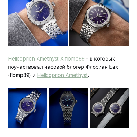
Helicoprion Amethyst X flomp89
- в которых
поучаствовал часовой блогер Флориан Бах
(flomp89) и
Helicoprion Amethyst
.