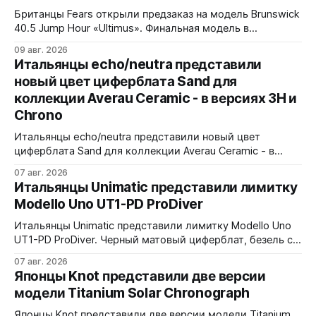
Британцы Fears открыли предзаказ на модель Brunswick
40.5 Jump Hour «Ultimus». Финальная модель в
коллекции Brunswick Jump Hour, разработана совместно
09 авг. 2026
с Andrew Morgan. Прыгающий час реализован на модуле
Итальянцы echo/neutra представили
JJ01 (разработка Christopher Ward) на базе Sellita SW200.
новый цвет циферблата Sand для
Циферблат собран из трех элементов, находящихся над
коллекции Averau Ceramic - в версиях 3H и
люминесцентным часовым диском: внешний - сапфир с
Chrono
Итальянцы echo/neutra представили новый цвет
циферблата Sand для коллекции Averau Ceramic - в
версиях 3H и Chrono. Песочный циферблат
07 авг. 2026
контрастирует с тёмным корпусом из матовой чёрной
Итальянцы Unimatic представили лимитку
керамики и титана Grade 2. Сапфировое стекло с
Modello Uno UT1-PD ProDiver
куполом, завинчивающаяся заводная головка,
водозащита 100 метров. Ремешки на выбор - чёрный
Итальянцы Unimatic представили лимитку Modello Uno
текстильный, чёрный веганский (BioVeg из
UT1-PD ProDiver. Черный матовый циферблат, безель с
матовой черной вставкой на 120 щелчков, сапфировое
07 авг. 2026
стекло 2,5 мм с антибликом. Крышка с гравировкой
Японцы Knot представили две версии
дайверской маски. Соответствует стандарту MIL-STD-
модели Titanium Solar Chronograph
810H. Водозащита 300 метров. 40x41,5 мм Seiko VH31A
кварц На черном каучуковом ремешке
Японцы Knot представили две версии модели Titanium