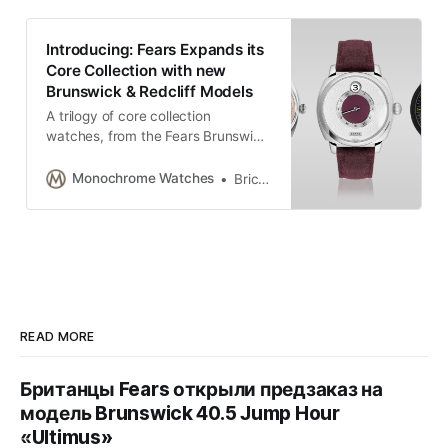
Introducing: Fears Expands its
Core Collection with new
Brunswick & Redcliff Models
A trilogy of core collection
watches, from the Fears Brunswick
& Redcliff collection, defined by
nice details and textures.
Monochrome Watches
Brice Goulard
READ MORE
Британцы Fears открыли предзаказ на
модель Brunswick 40.5 Jump Hour
«Ultimus»