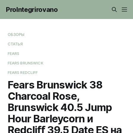
ProIntegrirovano
ОБЗОРЫ
СТАТЬЯ
FEARS
FEARS BRUNSWICK
FEARS REDCLIFF
Fears Brunswick 38
Charcoal Rose,
Brunswick 40.5 Jump
Hour Barleycorn и
Redcliﬀ 39.5 Date ES на