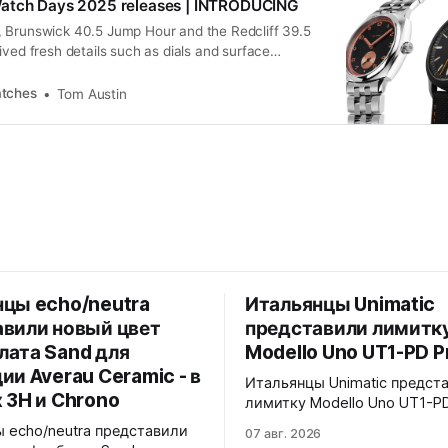
atch Days 2025 releases | INTRODUCING
 Brunswick 40.5 Jump Hour and the Redcliff 39.5
ived fresh details such as dials and surface
tches
Tom Austin
нцы echo/neutra
Итальянцы Unimatic
авили новый цвет
представили лимитк
лата Sand для
Modello Uno UT1-PD P
ии Averau Ceramic - в
Итальянцы Unimatic предст
 3H и Chrono
лимитку Modello Uno UT1-PD
Черный матовый циферблат,
 echo/neutra представили
07 авг. 2026
матовой черной вставкой на