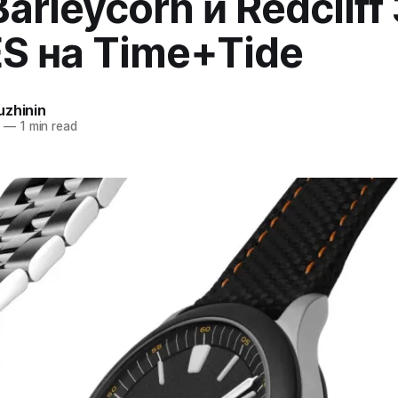
arleycorn и Redcliff
ES на Time+Tide
uzhinin
5
—
1 min read