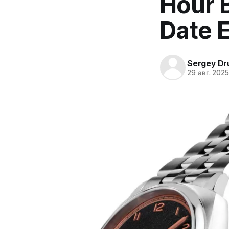
Hour B
Date 
Sergey Dr
29 авг. 202