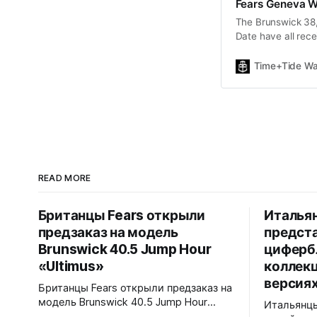
Fears Geneva W
The Brunswick 38,
Date have all rece
coatings.
Time+Tide Wa
READ MORE
Британцы Fears открыли
Италья
предзаказ на модель
предст
Brunswick 40.5 Jump Hour
циферб
«Ultimus»
коллекц
версиях
Британцы Fears открыли предзаказ на
модель Brunswick 40.5 Jump Hour
Итальянцы
«Ultimus». Финальная модель в