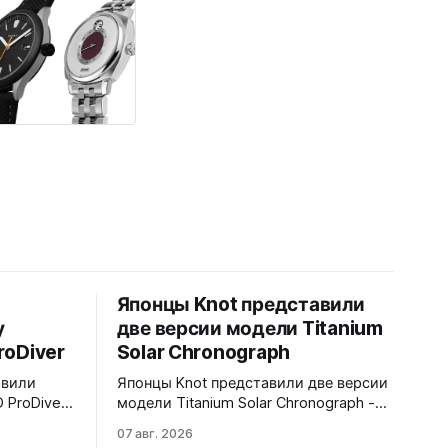
Японцы Knot представили
у
две версии модели Titanium
roDiver
Solar Chronograph
авили
Японцы Knot представили две версии
 ProDiver.
модели Titanium Solar Chronograph -
 безель с
TSC-40BKBKYE и TSC-40BKYE. Обе
07 авг. 2026
 120
версии выполнены в фирменном