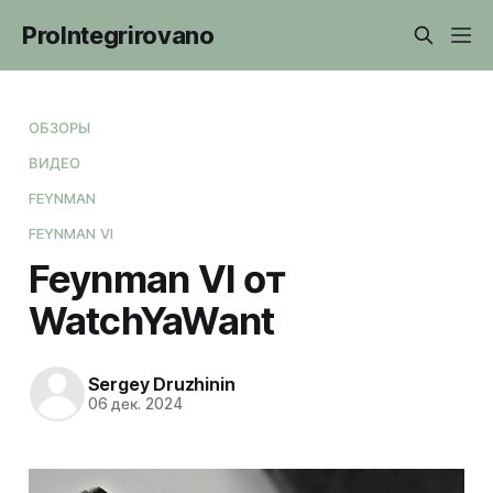
ProIntegrirovano
ОБЗОРЫ
ВИДЕО
FEYNMAN
FEYNMAN VI
Feynman VI от
WatchYaWant
Sergey Druzhinin
06 дек. 2024