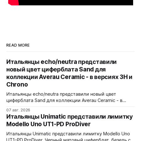
READ MORE
Итальянцы echo/neutra представили
новый цвет циферблата Sand для
коллекции Averau Ceramic - в версиях 3H и
Chrono
Итальянцы echo/neutra представили новый цвет
циферблата Sand для коллекции Averau Ceramic - в
версиях 3H и Chrono. Песочный циферблат
07 авг. 2026
контрастирует с тёмным корпусом из матовой чёрной
Итальянцы Unimatic представили лимитку
керамики и титана Grade 2. Сапфировое стекло с
Modello Uno UT1-PD ProDiver
куполом, завинчивающаяся заводная головка,
водозащита 100 метров. Ремешки на выбор - чёрный
Итальянцы Unimatic представили лимитку Modello Uno
текстильный, чёрный веганский (BioVeg из
UT1-PD ProDiver. Черный матовый циферблат, безель с