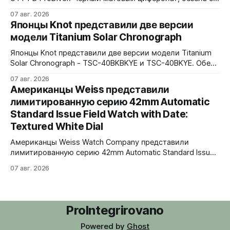
матовой черной вставкой на 120 щелчков, сапфировое
07 авг. 2026
стекло 2,5 мм с антибликом. Крышка с гравировкой
Японцы Knot представили две версии
дайверской маски. Соответствует стандарту MIL-STD-
модели Titanium Solar Chronograph
810H. Водозащита 300 метров. 40x41,5 мм Seiko VH31A
кварц На черном каучуковом ремешке
Японцы Knot представили две версии модели Titanium
Solar Chronograph - TSC-40BKBKYE и TSC-40BKYE. Обе
версии выполнены в фирменном цвете Advance Yellow -
07 авг. 2026
у TSC-40BKBKYE жёлтые акценты на чёрном
Американцы Weiss представили
циферблате, у TSC-40BKYE - полностью жёлтый
лимитированную серию 42mm Automatic
циферблат. Логотип Knot также выполнен в жёлтом
Standard Issue Field Watch with Date:
цвете. Часы продаются в комплекте с силиконовым
ремешком.
Textured White Dial
Американцы Weiss Watch Company представили
лимитированную серию 42mm Automatic Standard Issue
Field Watch with Date: Textured White Dial. Циферблат в
07 авг. 2026
честь пяти лет работы бренда в Нэшвилле вручную
сделан из морской латуни. Лимит - 50 экземпляров,
каждый пронумерован. Накладные цифры, чёрные
часовая, минутная и секундная стрелки, подсветка
ProIntegrirovano
BGW9 Superluminova. Фирменная оранжевая
Powered by
Ghost