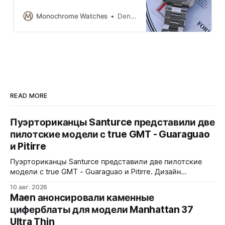
regarding daily practicality with the
Formex Essence Space Ghost
Monochrome Watches
Denis Peshkov
41mm.
READ MORE
Пуэрториканцы Santurce представили две
пилотские модели с true GMT - Guaraguao
и Pitirre
Пуэрториканцы Santurce представили две пилотские
модели с true GMT - Guaraguao и Pitirre. Дизайн
вдохновлен местным фольклором о противостоянии
10 авг. 2026
двух птиц - хищного ястреба guaraguao и мелкой pitirre,
Maen анонсировали каменные
которая гоняет хищников в разы крупнее себя.
циферблаты для модели Manhattan 37
Пескоструйная обработка с покрытием Titanium Carbide
Ultra Thin
PVD Hard Coating (у Guaraguao) или без покрытия (у