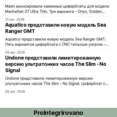
Pitirre), монетный
Maen анонсировали каменные циферблаты для модели
Manhattan 37 Ultra Thin. Три варианта - Onyx, Golden
Swan и Snowflake Obsidian. Интегрированный браслет,
10 авг. 2026
сапфировое стекло, сапфировая задняя крышка.
Aquatico представили новую модель Sea
37x7,1x47,4 мм, La Joux-Perret D100/D101 "ручка" 1699
Ranger GMT
евро. Начало продаж 28 августа. Onyx и Golden Swan
будут отправлены сразу,
Aquatico представили новую модель Sea Ranger GMT.
Пять вариантов циферблата с CNC гильоше-узором -
Black, Blue Fumé, Green, Orange и White. Лимит - по 50
09 авг. 2026
экземпляров каждого варианта. Заводная коронка
Undone представили лимитированную
расположена на 4 часах. Водозащита 300 метров.
версию ультратонких часов The Slim - No
Сапфировое стекло с AR-покрытием, FKM-ремешок, 7
Signal
слоев Swiss Super-LumiNova на циферблате,
Undone представили лимитированную версию
ультратонких часов The Slim - No Signal. Циферблат с
дизайном в стиле 90-х: цветные полосы теста, чёрно-
09 авг. 2026
белые помехи, зигзаги, спирали и геометрические
фигуры. Бирюзовый треугольник UNDONE на 12 часах.
Корпус из нержавеющей стали 316L, интегрированный
браслет. Водозащита 30 метров. 37x4,9x43 мм. Ronda
ProIntegrirovano
1062 кварц