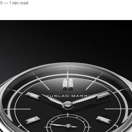
25
—
1 min read