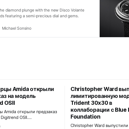
 the diamond plunge with the new Disco Volante
s featuring a semi-precious dial and gems.
Michael Sonsino
рцы Amida открыли
Christopher Ward вы
аз на модель
лимитированную мо
d OSII
Trident 30x30 в
коллаборации с Blue 
 Amida открыли предзаказ
Foundation
Digitrend OSII.
анная серия - 150
Christopher Ward выпустили
6
ванных экземпляров.