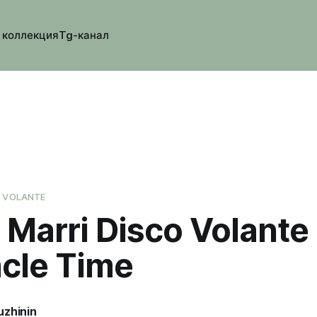
 коллекция
Tg-канал
O VOLANTE
 Marri Disco Volante
acle Time
uzhinin