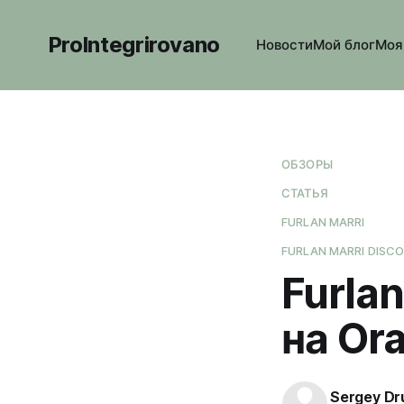
ProIntegrirovano
Новости
Мой блог
Моя
ОБЗОРЫ
СТАТЬЯ
FURLAN MARRI
FURLAN MARRI DISC
Furlan
на Or
Sergey Dr