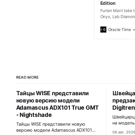
Edition
Furlan Marri take
Onyx, Lab Diamond
Oracle Time
READ MORE
Тайцы WISE представили
Швейца
новую версию модели
предзак
Adamascus ADX101 True GMT
Digitren
- Nightshade
Швейцарцы
на модель 
Тайцы WISE представили новую
Лимитиров
версию модели Adamascus ADX101
06 авг. 202
пронумеро