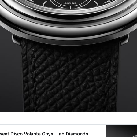
esent Disco Volante Onyx, Lab Diamonds