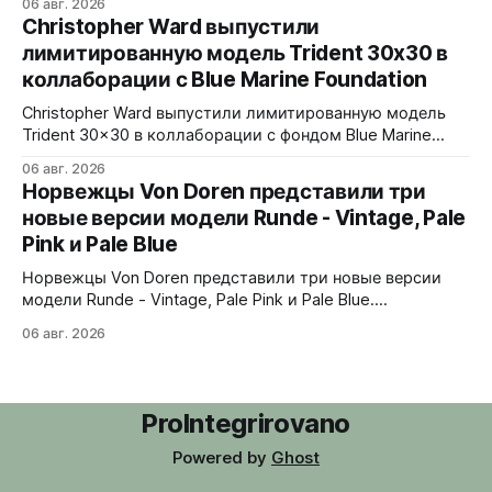
06 авг. 2026
Верхняя часть корпуса выполнена из цельного блока
Christopher Ward выпустили
сапфира с призмой, отображающей прыгающие часы и
лимитированную модель Trident 30x30 в
бегущие минуты вертикально. Подсветка C1 X1 BL
коллаборации с Blue Marine Foundation
Super-LumiNova на индексах - впервые в истории
Digitrend дисплей светится в темноте.
Christopher Ward выпустили лимитированную модель
Trident 30x30 в коллаборации с фондом Blue Marine
Foundation. Лимит - 500 экземпляров. Волнообразный
06 авг. 2026
рисунок на циферблате имитирует морские приливы,
Норвежцы Von Doren представили три
бирюзовый цвет и красная секундная стрелка отсылают
новые версии модели Runde - Vintage, Pale
к окраске рыбы-попугая - символу кампании фонда
Pink и Pale Blue
#FishForTomorrow. На задней крышке выгравирован
логотип 30x30. С продажи каждого экземпляра 30
Норвежцы Von Doren представили три новые версии
модели Runde - Vintage, Pale Pink и Pale Blue.
39x10,7x46 мм Сталь, минеральное стекло, задняя
06 авг. 2026
крышка гравирована как монета из Rundeskatten.
Водозащита 50 метров. Люм Swiss Super-LumiNova C1.
Ronda 1069 кварц Vintage - медный циферблат с
лососевыми оттенками и черным сабдайлом,
ProIntegrirovano
вдохновлен часами
Powered by
Ghost