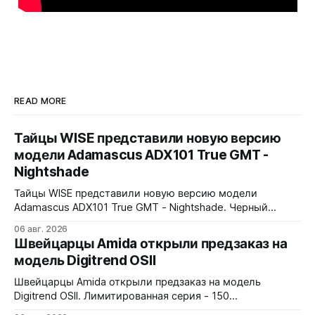
READ MORE
Тайцы WISE представили новую версию
модели Adamascus ADX101 True GMT -
Nightshade
Тайцы WISE представили новую версию модели
Adamascus ADX101 True GMT - Nightshade. Черный
циферблат, черный керамический безель Zirconia
06 авг. 2026
Ceramic, стрелки и индексы Gungrey. 40x12,4x47,75 мм.
Швейцарцы Amida открыли предзаказ на
Корпус и браслет - сталь 904L, опционально ремешок
модель Digitrend OSII
X1 FKM Rubber. Сапфировое стекло спереди и сзади с
внутренним AR-покрытием. Безель двунаправленный на
Швейцарцы Amida открыли предзаказ на модель
72 клика.
Digitrend OSII. Лимитированная серия - 150
пронумерованных экземпляров. 39,6x15,6x39 мм