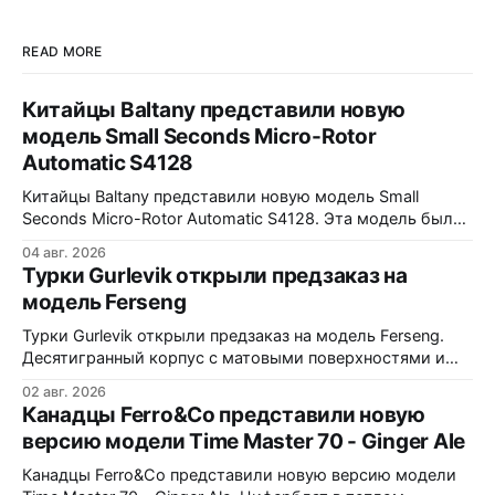
READ MORE
Китайцы Baltany представили новую
модель Small Seconds Micro-Rotor
Automatic S4128
Китайцы Baltany представили новую модель Small
Seconds Micro-Rotor Automatic S4128. Эта модель была
заявлена как Kickstarter special, но (возможно под
04 авг. 2026
давлением спроса) - всё-таки выпущена в регулярной
Турки Gurlevik открыли предзаказ на
коллекции Baltany. Четыре варианта - white, black, blue и
модель Ferseng
green. Микроротор, MOP циферблат с радиальным
рисунком, малая секундная стрелка синёного цвета.
Турки Gurlevik открыли предзаказ на модель Ferseng.
38x10x44,2
Десятигранный корпус с матовыми поверхностями и
полированными фасками, интегрированный браслет с
02 авг. 2026
узором из полированных ромбов. Шесть вариантов -
Канадцы Ferro&Co представили новую
Blue, Gold, Ice, Coral, Purple и Green Turquoise 38x10x44
версию модели Time Master 70 - Ginger Ale
мм. Сапфировое стекло, 5 ATM. Miyota 9039 690
долларов. Отгрузка в декабре 2026 года
Канадцы Ferro&Co представили новую версию модели