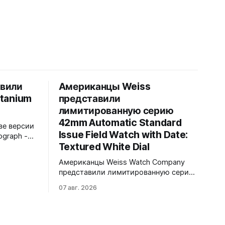
авили
Американцы Weiss
itanium
представили
лимитированную серию
42mm Automatic Standard
ве версии
Issue Field Watch with Date:
ograph -
Textured White Dial
Обе
нном
Американцы Weiss Watch Company
C-
представили лимитированную серию
на чёрном
42mm Automatic Standard Issue Field
-
07 авг. 2026
Watch with Date: Textured White Dial.
ат.
Циферблат в честь пяти лет работы
ен в
бренда в Нэшвилле вручную сделан
тся в
из морской латуни. Лимит - 50