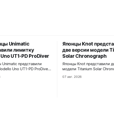
цы Unimatic
Японцы Knot предст
авили лимитку
две версии модели T
 Uno UT1-PD ProDiver
Solar Chronograph
 Unimatic представили
Японцы Knot представили д
odello Uno UT1-PD ProDiver.
модели Titanium Solar Chron
товый циферблат, безель с
TSC-40BKBKYE и TSC-40BKYE. 
6
07 авг. 2026
ерной вставкой на 120
версии выполнены в фирме
сапфировое стекло 2,5 мм с
цвете Advance Yellow - у TS
ировкой
40BKBKYE жёлтые акценты 
й маски. Соответствует
циферблате, у TSC-40BKYE 
 MIL-STD-810H. Водозащита
полностью жёлтый цифербл
o VH31A
Логотип Knot также выполн
жёлтом цвете. Часы продаю