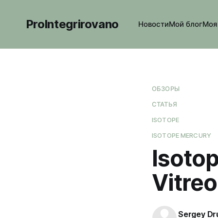
ProIntegrirovano
Новости
Мой блог
Моя
ОБЗОРЫ
СТАТЬЯ
ISOTOPE
ISOTOPE MERCURY
Isoto
Vitre
Sergey Dr