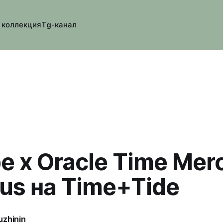
 коллекция
Tg-канал
pe x Oracle Time Mer
ous на Time+Tide
uzhinin