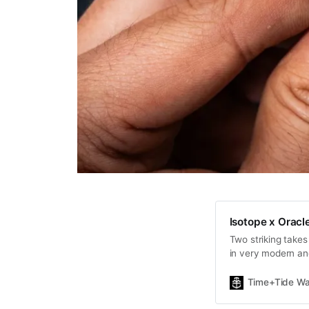
Isotope x Orac
Two striking takes
in very modern an
Time+Tide Wa