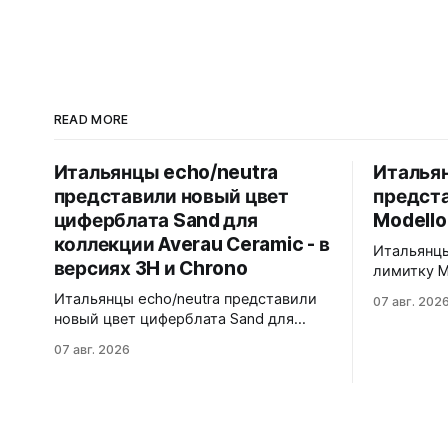
READ MORE
Итальянцы echo/neutra
Итальян
представили новый цвет
предст
циферблата Sand для
Modello
коллекции Averau Ceramic - в
Итальянцы
версиях 3H и Chrono
лимитку M
Черный ма
Итальянцы echo/neutra представили
07 авг. 202
матовой ч
новый цвет циферблата Sand для
щелчков, 
коллекции Averau Ceramic - в версиях
07 авг. 2026
антибликом. Крышка с грав
3H и Chrono. Песочный циферблат
дайверско
контрастирует с тёмным корпусом из
стандарту
матовой чёрной керамики и титана
300 метров. 40x41,5 мм Seik
Grade 2. Сапфировое стекло с
кварц На черном каучуковом
куполом, завинчивающаяся заводная