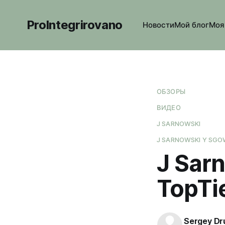
ProIntegrirovano
Новости
Мой блог
Моя
ОБЗОРЫ
ВИДЕО
J SARNOWSKI
J SARNOWSKI Y SG
J Sar
TopTi
Sergey Dr