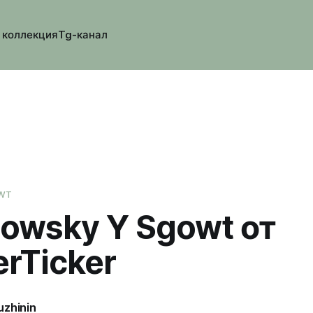
 коллекция
Tg-канал
OWT
nowsky Y Sgowt от
erTicker
uzhinin