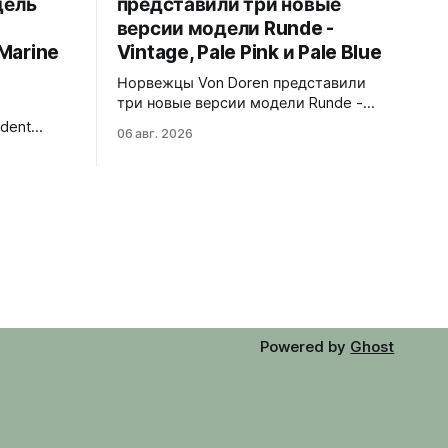
дель
представили три новые
версии модели Runde -
Marine
Vintage, Pale Pink и Pale Blue
Норвежцы Von Doren представили
три новые версии модели Runde -
Vintage, Pale Pink и Pale Blue.
dent
06 авг. 2026
39x10,7x46 мм Сталь, минеральное
ндом Blue
стекло, задняя крышка гравирована
500
как монета из Rundeskatten.
Водозащита 50 метров. Люм Swiss
тирует
Super-LumiNova C1. Ronda 1069 кварц
ый цвет и
Vintage - медный циферблат с
 отсылают
лососевыми оттенками и черным
символу
сабдайлом, вдохновлен часами
morrow. На
ан логотип
Powered by
Ghost