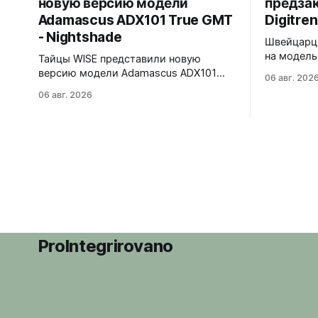
новую версию модели
предзак
Adamascus ADX101 True GMT
Digitren
- Nightshade
Швейцарцы
на модель 
Тайцы WISE представили новую
Лимитиров
версию модели Adamascus ADX101
06 авг. 202
пронумеро
True GMT - Nightshade. Черный
06 авг. 2026
39,6x15,6x39 мм 
циферблат, черный керамический
корпуса в
безель Zirconia Ceramic, стрелки и
сапфира 
индексы Gungrey. 40x12,4x47,75 мм.
прыгающи
Корпус и браслет - сталь 904L,
вертикаль
опционально ремешок X1 FKM Rubber.
Super-Lum
Сапфировое стекло спереди и сзади с
впервые в
внутренним AR-покрытием. Безель
светится 
двунаправленный на 72 клика.
ProIntegrirovano