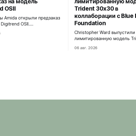
аз на модель
лимитированную мо
d OSII
Trident 30x30 в
коллаборации с Blue 
 Amida открыли предзаказ
Foundation
Digitrend OSII.
анная серия - 150
Christopher Ward выпустили
6
ванных экземпляров.
лимитированную модель Tri
Верхняя часть
30x30 в коллаборации с фо
ыполнена из цельного блока
06 авг. 2026
Marine Foundation. Лимит - 
с призмой, отображающей
экземпляров. Волнообразный
е часы и бегущие минуты
рисунок на циферблате ими
но. Подсветка C1 X1 BL
морские приливы, бирюзов
iNova на индексах -
красная секундная стрелка
 истории Digitrend дисплей
к окраске рыбы-попугая - 
в темноте.
кампании фонда #FishForTo
задней крышке выгравиров
30x30. С продажи каждого
экземпляра 30