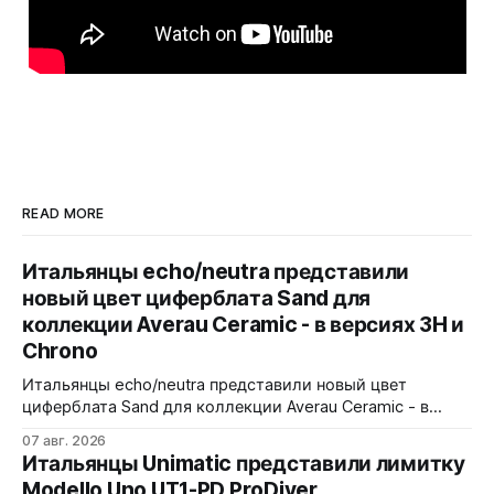
READ MORE
Итальянцы echo/neutra представили
новый цвет циферблата Sand для
коллекции Averau Ceramic - в версиях 3H и
Chrono
Итальянцы echo/neutra представили новый цвет
циферблата Sand для коллекции Averau Ceramic - в
версиях 3H и Chrono. Песочный циферблат
07 авг. 2026
контрастирует с тёмным корпусом из матовой чёрной
Итальянцы Unimatic представили лимитку
керамики и титана Grade 2. Сапфировое стекло с
Modello Uno UT1-PD ProDiver