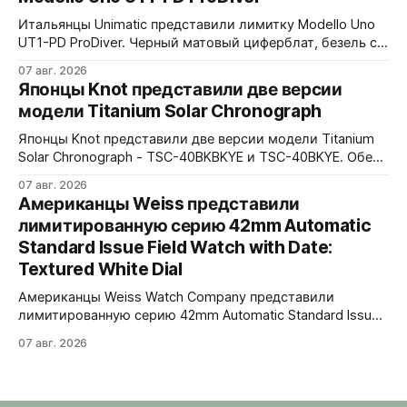
куполом, завинчивающаяся заводная головка,
водозащита 100 метров. Ремешки на выбор - чёрный
Итальянцы Unimatic представили лимитку Modello Uno
текстильный, чёрный веганский (BioVeg из
UT1-PD ProDiver. Черный матовый циферблат, безель с
матовой черной вставкой на 120 щелчков, сапфировое
07 авг. 2026
стекло 2,5 мм с антибликом. Крышка с гравировкой
Японцы Knot представили две версии
дайверской маски. Соответствует стандарту MIL-STD-
модели Titanium Solar Chronograph
810H. Водозащита 300 метров. 40x41,5 мм Seiko VH31A
кварц На черном каучуковом ремешке
Японцы Knot представили две версии модели Titanium
Solar Chronograph - TSC-40BKBKYE и TSC-40BKYE. Обе
версии выполнены в фирменном цвете Advance Yellow -
07 авг. 2026
у TSC-40BKBKYE жёлтые акценты на чёрном
Американцы Weiss представили
циферблате, у TSC-40BKYE - полностью жёлтый
лимитированную серию 42mm Automatic
циферблат. Логотип Knot также выполнен в жёлтом
Standard Issue Field Watch with Date:
цвете. Часы продаются в комплекте с силиконовым
ремешком.
Textured White Dial
Американцы Weiss Watch Company представили
лимитированную серию 42mm Automatic Standard Issue
Field Watch with Date: Textured White Dial. Циферблат в
07 авг. 2026
честь пяти лет работы бренда в Нэшвилле вручную
сделан из морской латуни. Лимит - 50 экземпляров,
каждый пронумерован. Накладные цифры, чёрные
часовая, минутная и секундная стрелки, подсветка