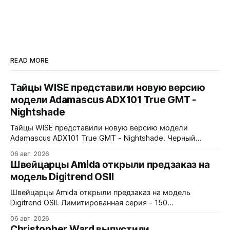
READ MORE
Тайцы WISE представили новую версию
модели Adamascus ADX101 True GMT -
Nightshade
Тайцы WISE представили новую версию модели
Adamascus ADX101 True GMT - Nightshade. Черный
циферблат, черный керамический безель Zirconia
06 авг. 2026
Ceramic, стрелки и индексы Gungrey. 40x12,4x47,75 мм.
Швейцарцы Amida открыли предзаказ на
Корпус и браслет - сталь 904L, опционально ремешок
модель Digitrend OSII
X1 FKM Rubber. Сапфировое стекло спереди и сзади с
внутренним AR-покрытием. Безель двунаправленный на
Швейцарцы Amida открыли предзаказ на модель
72 клика.
Digitrend OSII. Лимитированная серия - 150
пронумерованных экземпляров. 39,6x15,6x39 мм
06 авг. 2026
Верхняя часть корпуса выполнена из цельного блока
Christopher Ward выпустили