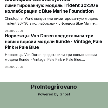
сапфира с призмой, отображающей прыгающие часы и
лимитированную модель Trident 30x30 в
бегущие минуты вертикально. Подсветка C1 X1 BL
коллаборации с Blue Marine Foundation
Super-LumiNova на индексах - впервые в истории
Digitrend дисплей светится в темноте.
Christopher Ward выпустили лимитированную модель
Trident 30x30 в коллаборации с фондом Blue Marine
Foundation. Лимит - 500 экземпляров. Волнообразный
06 авг. 2026
рисунок на циферблате имитирует морские приливы,
Норвежцы Von Doren представили три
бирюзовый цвет и красная секундная стрелка отсылают
новые версии модели Runde - Vintage, Pale
к окраске рыбы-попугая - символу кампании фонда
Pink и Pale Blue
#FishForTomorrow. На задней крышке выгравирован
логотип 30x30. С продажи каждого экземпляра 30
Норвежцы Von Doren представили три новые версии
модели Runde - Vintage, Pale Pink и Pale Blue.
39x10,7x46 мм Сталь, минеральное стекло, задняя
06 авг. 2026
крышка гравирована как монета из Rundeskatten.
Водозащита 50 метров. Люм Swiss Super-LumiNova C1.
Ronda 1069 кварц Vintage - медный циферблат с
лососевыми оттенками и черным сабдайлом,
ProIntegrirovano
вдохновлен часами
Powered by
Ghost