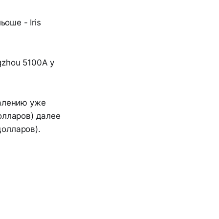
оше - Iris
gzhou 5100A у
жалению уже
олларов) далее
долларов).