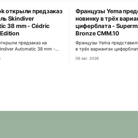
k открыли предзаказ
Французы Yema пред
ль Skindiver
новинку в трёх вариа
ic 38 mm - Cédric
циферблата - Super
Edition
Bronze CMM.10
открыли предзаказ на
Французы Yema представил
indiver Automatic 38 mm -
в трёх вариантах циферблат
ane Edition.
Superman Bronze CMM.10. Корпус из
6
06 авг. 2026
анная серия, 857
бронзы с шлифовкой и
ов, разработана совместно
полированными фасками, г
ским дизайнером Cédric
лакированный циферблат с
позолоченными индексами. 39x11x4
ферблат с четными
мм, сапфировое стекло 2,2
и цифрами и
водозащита 300 м. Собственный
трочной французской
механизм CMM.10 с запасом
ой. Безель из
часов. Прозрачная задняя к
щей стали с черным PVD
Ремешок из
, 120 кликов. Стекло -
й сапфир с