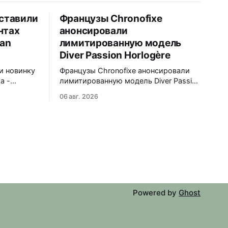
ставили
Французы Chronofixe
нтах
анонсировали
man
лимитированную модель
Diver Passion Horlogère
и новинку
Французы Chronofixe анонсировали
а -
лимитированную модель Diver Passion
Horlogère. Лимит - 180 нумерованных
06 авг. 2026
экземпляров, посвящена 15-летию
лянцевый
часового сообщества Passion
Horlogère, основанного в 2011 году.
8
Синий градиентный циферблат с
0 мм,
красными акцентами, без даты.
Корона гравирована логотипом
 хода 70
Passion Horlogère, на крышке -
рышка.
надпись «2011-2026 / 15 Years».
37x12,8x46 мм, безель с 60
Powered by
Ghost
щелчками,