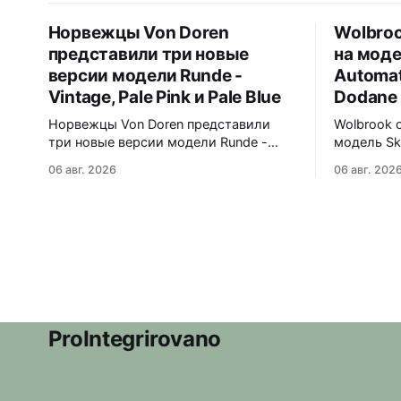
Норвежцы Von Doren
Wolbroo
представили три новые
на моде
версии модели Runde -
Automat
Vintage, Pale Pink и Pale Blue
Dodane 
Норвежцы Von Doren представили
Wolbrook 
три новые версии модели Runde -
модель Sk
Vintage, Pale Pink и Pale Blue.
Cédric Dod
06 авг. 2026
06 авг. 202
39x10,7x46 мм Сталь, минеральное
Лимитиров
стекло, задняя крышка гравирована
экземпляр
как монета из Rundeskatten.
с француз
Водозащита 50 метров. Люм Swiss
Dodane. 38x12x46 мм Матовый
Super-LumiNova C1. Ronda 1069 кварц
черный ци
Vintage - медный циферблат с
арабским
лососевыми оттенками и черным
четырёхс
сабдайлом, вдохновлен часами
маркировк
нержавею
ProIntegrirovano
покрытием
коробчаты