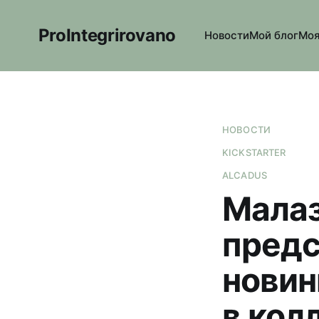
ProIntegrirovano
Новости
Мой блог
Моя
НОВОСТИ
KICKSTARTER
ALCADUS
Малаз
предс
новин
в кол