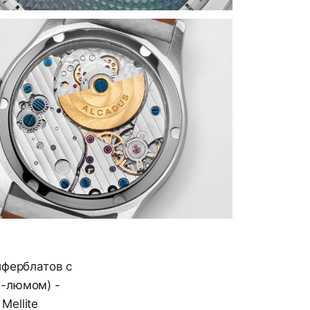
иферблатов с
л-люмом) -
Mellite