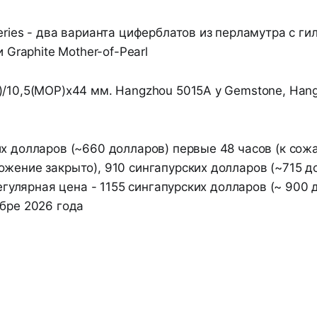
eries - два варианта циферблатов из перламутра с гиль
и Graphite Mother-of-Pearl
)/10,5(MOP)x44 мм. Hangzhou 5015A у Gemstone, Han
их долларов (~660 долларов) первые 48 часов (к со
ожение закрыто), 910 сингапурских долларов (~715 д
 Регулярная цена - 1155 сингапурских долларов (~ 900 
ябре 2026 года