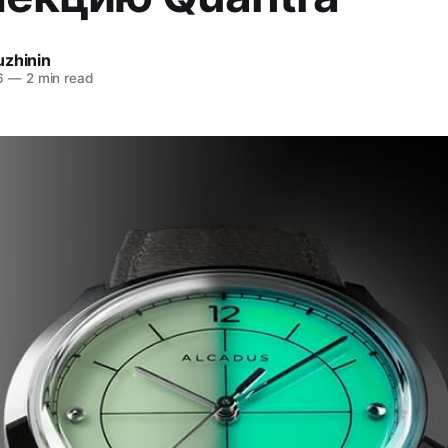
uzhinin
6
—
2 min read