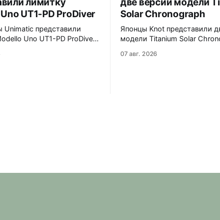
авили лимитку
две версии модели T
 Uno UT1-PD ProDiver
Solar Chronograph
 Unimatic представили
Японцы Knot представили д
odello Uno UT1-PD ProDiver.
модели Titanium Solar Chron
товый циферблат, безель с
TSC-40BKBKYE и TSC-40BKYE. 
6
07 авг. 2026
ерной вставкой на 120
версии выполнены в фирме
сапфировое стекло 2,5 мм с
цвете Advance Yellow - у TS
ировкой
40BKBKYE жёлтые акценты 
й маски. Соответствует
циферблате, у TSC-40BKYE 
 MIL-STD-810H. Водозащита
полностью жёлтый цифербл
o VH31A
Логотип Knot также выполн
жёлтом цвете. Часы продаю
комплекте с силиконовым 