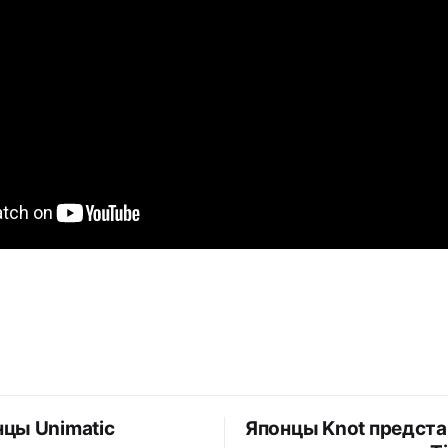
цы Unimatic
Японцы Knot предст