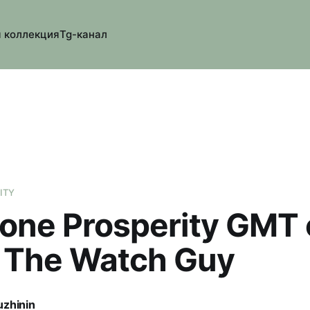
 коллекция
Tg-канал
ITY
one Prosperity GMT 
 The Watch Guy
uzhinin