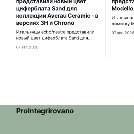
представили новый цвет
предст
циферблата Sand для
Modello
коллекции Averau Ceramic - в
Итальянцы
версиях 3H и Chrono
лимитку M
Черный ма
Итальянцы echo/neutra представили
07 авг. 202
матовой ч
новый цвет циферблата Sand для
щелчков, 
коллекции Averau Ceramic - в версиях
07 авг. 2026
антибликом. Крышка с грав
3H и Chrono. Песочный циферблат
дайверско
контрастирует с тёмным корпусом из
стандарту
матовой чёрной керамики и титана
300 метров. 40x41,5 мм Seik
Grade 2. Сапфировое стекло с
кварц На черном каучуковом
куполом, завинчивающаяся заводная
ремешке
головка, водозащита 100 метров.
Ремешки на выбор - чёрный
текстильный, чёрный веганский
(BioVeg из
ProIntegrirovano