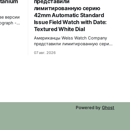
itanium
представили
лимитированную серию
42mm Automatic Standard
ве версии
Issue Field Watch with Date:
ograph -
Textured White Dial
Обе
нном
Американцы Weiss Watch Company
C-
представили лимитированную серию
на чёрном
42mm Automatic Standard Issue Field
-
07 авг. 2026
Watch with Date: Textured White Dial.
ат.
Циферблат в честь пяти лет работы
ен в
бренда в Нэшвилле вручную сделан
тся в
из морской латуни. Лимит - 50
ремешком.
экземпляров, каждый пронумерован.
Накладные цифры, чёрные часовая,
минутная и секундная стрелки,
подсветка BGW9 Superluminova.
Фирменная оранжевая
Powered by
Ghost