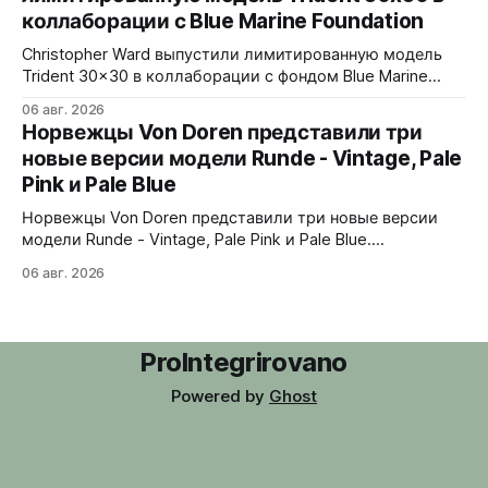
бегущие минуты вертикально. Подсветка C1 X1 BL
коллаборации с Blue Marine Foundation
Super-LumiNova на индексах - впервые в истории
Digitrend дисплей светится в темноте.
Christopher Ward выпустили лимитированную модель
Trident 30x30 в коллаборации с фондом Blue Marine
Foundation. Лимит - 500 экземпляров. Волнообразный
06 авг. 2026
рисунок на циферблате имитирует морские приливы,
Норвежцы Von Doren представили три
бирюзовый цвет и красная секундная стрелка отсылают
новые версии модели Runde - Vintage, Pale
к окраске рыбы-попугая - символу кампании фонда
Pink и Pale Blue
#FishForTomorrow. На задней крышке выгравирован
логотип 30x30. С продажи каждого экземпляра 30
Норвежцы Von Doren представили три новые версии
модели Runde - Vintage, Pale Pink и Pale Blue.
39x10,7x46 мм Сталь, минеральное стекло, задняя
06 авг. 2026
крышка гравирована как монета из Rundeskatten.
Водозащита 50 метров. Люм Swiss Super-LumiNova C1.
Ronda 1069 кварц Vintage - медный циферблат с
лососевыми оттенками и черным сабдайлом,
ProIntegrirovano
вдохновлен часами
Powered by
Ghost