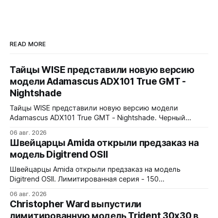
READ MORE
Тайцы WISE представили новую версию
модели Adamascus ADX101 True GMT -
Nightshade
Тайцы WISE представили новую версию модели
Adamascus ADX101 True GMT - Nightshade. Черный
циферблат, черный керамический безель Zirconia
06 авг. 2026
Ceramic, стрелки и индексы Gungrey. 40x12,4x47,75 мм.
Швейцарцы Amida открыли предзаказ на
Корпус и браслет - сталь 904L, опционально ремешок
модель Digitrend OSII
X1 FKM Rubber. Сапфировое стекло спереди и сзади с
внутренним AR-покрытием. Безель двунаправленный на
Швейцарцы Amida открыли предзаказ на модель
72 клика.
Digitrend OSII. Лимитированная серия - 150
пронумерованных экземпляров. 39,6x15,6x39 мм
06 авг. 2026
Верхняя часть корпуса выполнена из цельного блока
Christopher Ward выпустили
сапфира с призмой, отображающей прыгающие часы и
лимитированную модель Trident 30x30 в