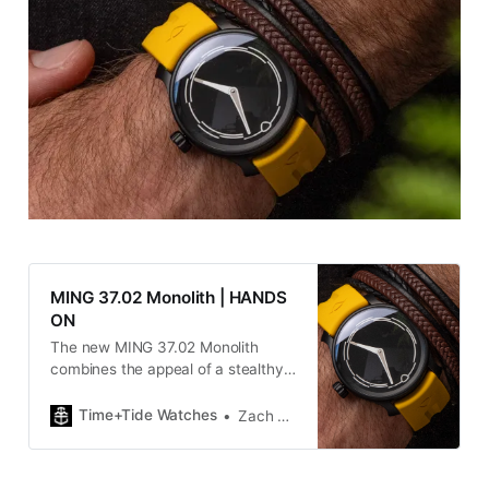
MING 37.02 Monolith | HANDS
ON
The new MING 37.02 Monolith
combines the appeal of a stealthy
anthracite DLC-coated case with a
fun mango FKM rubber strap.
Time+Tide Watches
Zach Blass