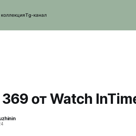
 коллекция
Tg-канал
 369 от Watch InTim
uzhinin
24