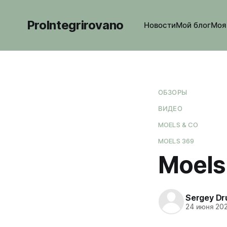
ProIntegrirovano
Новости
Мой блог
Моя
ОБЗОРЫ
ВИДЕО
MOELS & CO
MOELS 369
Moels
Sergey Dr
24 июня 20