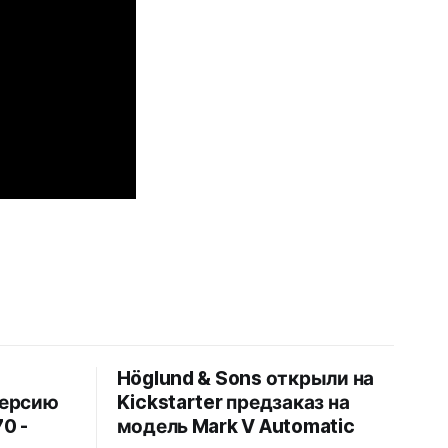
Höglund & Sons открыли на
версию
Kickstarter предзаказ на
0 -
модель Mark V Automatic