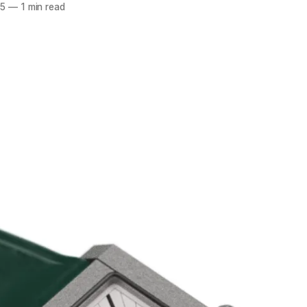
25
—
1 min read