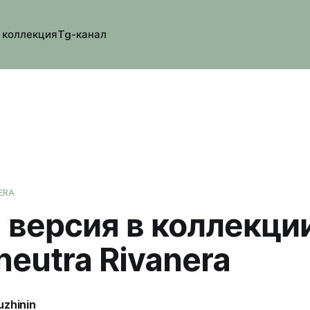
 коллекция
Tg-канал
ERA
 версия в коллекци
neutra Rivanera
uzhinin