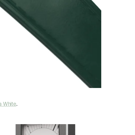
a White
.