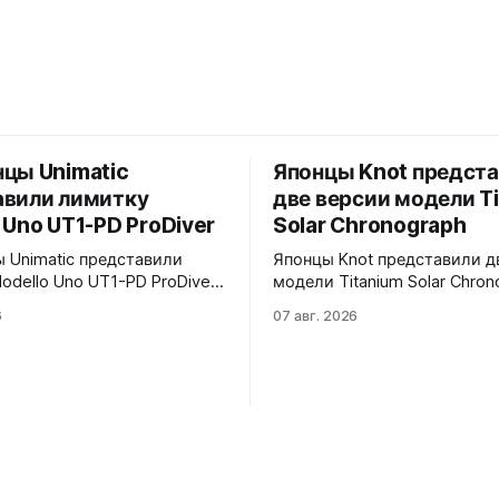
цы Unimatic
Японцы Knot предст
авили лимитку
две версии модели T
 Uno UT1-PD ProDiver
Solar Chronograph
 Unimatic представили
Японцы Knot представили д
odello Uno UT1-PD ProDiver.
модели Titanium Solar Chron
товый циферблат, безель с
TSC-40BKBKYE и TSC-40BKYE. 
6
07 авг. 2026
ерной вставкой на 120
версии выполнены в фирме
сапфировое стекло 2,5 мм с
цвете Advance Yellow - у TS
ировкой
40BKBKYE жёлтые акценты 
й маски. Соответствует
циферблате, у TSC-40BKYE 
 MIL-STD-810H. Водозащита
полностью жёлтый цифербл
o VH31A
Логотип Knot также выполн
жёлтом цвете. Часы продаю
комплекте с силиконовым 