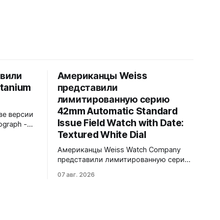
авили
Американцы Weiss
itanium
представили
лимитированную серию
42mm Automatic Standard
ве версии
Issue Field Watch with Date:
ograph -
Textured White Dial
Обе
нном
Американцы Weiss Watch Company
C-
представили лимитированную серию
на чёрном
42mm Automatic Standard Issue Field
-
07 авг. 2026
Watch with Date: Textured White Dial.
ат.
Циферблат в честь пяти лет работы
ен в
бренда в Нэшвилле вручную сделан
тся в
из морской латуни. Лимит - 50
ремешком.
экземпляров, каждый пронумерован.