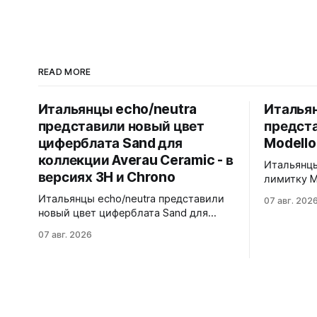
READ MORE
Итальянцы echo/neutra
Итальян
представили новый цвет
предст
циферблата Sand для
Modello
коллекции Averau Ceramic - в
Итальянцы
версиях 3H и Chrono
лимитку M
Черный ма
Итальянцы echo/neutra представили
07 авг. 202
матовой ч
новый цвет циферблата Sand для
щелчков, 
коллекции Averau Ceramic - в версиях
07 авг. 2026
антибликом. Крышка с грав
3H и Chrono. Песочный циферблат
дайверско
контрастирует с тёмным корпусом из
стандарту
матовой чёрной керамики и титана
300 метров. 40x41,5 мм Seik
Grade 2. Сапфировое стекло с
кварц На черном каучуковом
куполом, завинчивающаяся заводная
ремешке
головка, водозащита 100 метров.