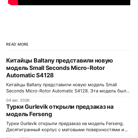
READ MORE
Китайцы Baltany представили новую
модель Small Seconds Micro-Rotor
Automatic S4128
Китайцы Baltany представили новую модель Small
Seconds Micro-Rotor Automatic S4128. Эта модель была
заявлена как Kickstarter special, но (возможно под
04 авг. 2026
давлением спроса) - всё-таки выпущена в регулярной
Турки Gurlevik открыли предзаказ на
коллекции Baltany. Четыре варианта - white, black, blue и
модель Ferseng
green. Микроротор, MOP циферблат с радиальным
рисунком, малая секундная стрелка синёного цвета.
Турки Gurlevik открыли предзаказ на модель Ferseng.
38x10x44,2
Десятигранный корпус с матовыми поверхностями и
полированными фасками, интегрированный браслет с