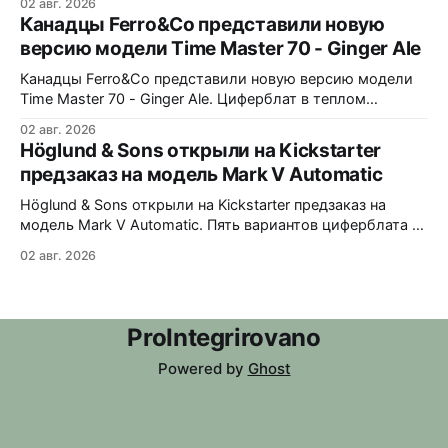
02 авг. 2026
узором из полированных ромбов. Шесть вариантов -
Канадцы Ferro&Co представили новую
Blue, Gold, Ice, Coral, Purple и Green Turquoise 38x10x44
версию модели Time Master 70 - Ginger Ale
мм. Сапфировое стекло, 5 ATM. Miyota 9039 690
долларов. Отгрузка в декабре 2026 года
Канадцы Ferro&Co представили новую версию модели
Time Master 70 - Ginger Ale. Циферблат в теплом
шампань-оттенке с солнечным эффектом,
02 авг. 2026
вдохновленный стилистикой 1970-х годов. 39x11x47
Höglund & Sons открыли на Kickstarter
мм. Корпус из 316L стали, матовая обработка с
предзаказ на модель Mark V Automatic
полированным безелем. Сапфировое стекло с
антибликовым покрытием. Интегрированный браслет
Höglund & Sons открыли на Kickstarter предзаказ на
из нержавеющей стали с микрорегулировкой on-
модель Mark V Automatic. Пять вариантов циферблата -
black, gray, white, green, blue. В комплекте сразу два
02 авг. 2026
варианта крепления - кожаный ремешок и стальной
браслет-сетка со сменной системой без инструментов.
38x10,45x46 мм. Сапфировое стекло спереди и на
задней крышке. Водозащита 50 метров.
ProIntegrirovano
Powered by
Ghost