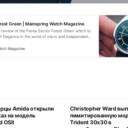
orest Green | Mainspring Watch Magazine
 review of the Parea Sector Forest Green which to
of Elegance in the world of micro and independent
atch Magazine
рцы Amida открыли
Christopher Ward вы
аз на модель
лимитированную мо
d OSII
Trident 30x30 в