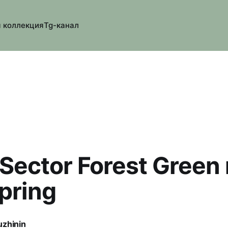
 коллекция
Tg-канал
Sector Forest Green
pring
uzhinin