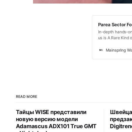
Parea Sector F
In-depth hands-on
us is A Rare Kind 
horology.
Mainspring W
READ MORE
Тайцы WISE представили
Швейца
новую версию модели
предзак
Adamascus ADX101 True GMT
Digitren