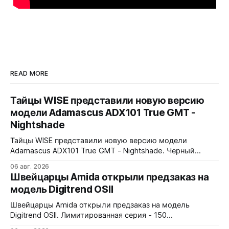
READ MORE
Тайцы WISE представили новую версию
модели Adamascus ADX101 True GMT -
Nightshade
Тайцы WISE представили новую версию модели
Adamascus ADX101 True GMT - Nightshade. Черный
циферблат, черный керамический безель Zirconia
06 авг. 2026
Ceramic, стрелки и индексы Gungrey. 40x12,4x47,75 мм.
Швейцарцы Amida открыли предзаказ на
Корпус и браслет - сталь 904L, опционально ремешок
модель Digitrend OSII
X1 FKM Rubber. Сапфировое стекло спереди и сзади с
внутренним AR-покрытием. Безель двунаправленный на
Швейцарцы Amida открыли предзаказ на модель
72 клика.
Digitrend OSII. Лимитированная серия - 150
пронумерованных экземпляров. 39,6x15,6x39 мм