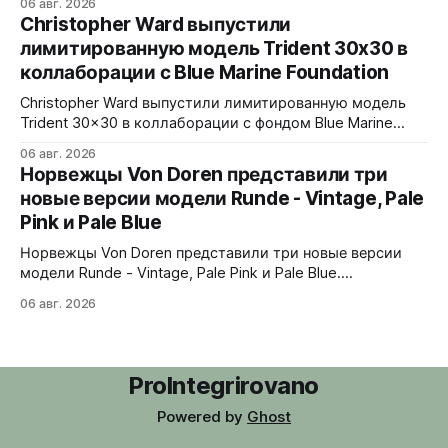
06 авг. 2026
Верхняя часть корпуса выполнена из цельного блока
Christopher Ward выпустили
сапфира с призмой, отображающей прыгающие часы и
лимитированную модель Trident 30x30 в
бегущие минуты вертикально. Подсветка C1 X1 BL
коллаборации с Blue Marine Foundation
Super-LumiNova на индексах - впервые в истории
Digitrend дисплей светится в темноте.
Christopher Ward выпустили лимитированную модель
Trident 30x30 в коллаборации с фондом Blue Marine
Foundation. Лимит - 500 экземпляров. Волнообразный
06 авг. 2026
рисунок на циферблате имитирует морские приливы,
Норвежцы Von Doren представили три
бирюзовый цвет и красная секундная стрелка отсылают
новые версии модели Runde - Vintage, Pale
к окраске рыбы-попугая - символу кампании фонда
Pink и Pale Blue
#FishForTomorrow. На задней крышке выгравирован
логотип 30x30. С продажи каждого экземпляра 30
Норвежцы Von Doren представили три новые версии
модели Runde - Vintage, Pale Pink и Pale Blue.
39x10,7x46 мм Сталь, минеральное стекло, задняя
06 авг. 2026
крышка гравирована как монета из Rundeskatten.
Водозащита 50 метров. Люм Swiss Super-LumiNova C1.
Ronda 1069 кварц Vintage - медный циферблат с
лососевыми оттенками и черным сабдайлом,
ProIntegrirovano
вдохновлен часами
Powered by
Ghost