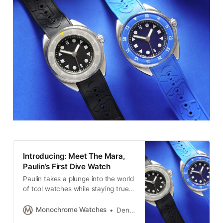
Introducing: Meet The Mara,
Paulin’s First Dive Watch
Paulin takes a plunge into the world
of tool watches while staying true
to its playful DNA, with its first dive
watch, the Paulin Mara.
Monochrome Watches
Denis Peshkov