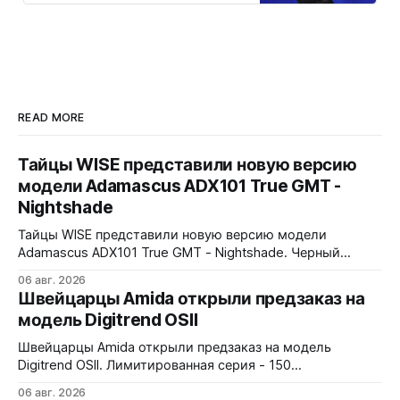
READ MORE
Тайцы WISE представили новую версию
модели Adamascus ADX101 True GMT -
Nightshade
Тайцы WISE представили новую версию модели
Adamascus ADX101 True GMT - Nightshade. Черный
циферблат, черный керамический безель Zirconia
06 авг. 2026
Ceramic, стрелки и индексы Gungrey. 40x12,4x47,75 мм.
Швейцарцы Amida открыли предзаказ на
Корпус и браслет - сталь 904L, опционально ремешок
модель Digitrend OSII
X1 FKM Rubber. Сапфировое стекло спереди и сзади с
внутренним AR-покрытием. Безель двунаправленный на
Швейцарцы Amida открыли предзаказ на модель
72 клика.
Digitrend OSII. Лимитированная серия - 150
пронумерованных экземпляров. 39,6x15,6x39 мм
06 авг. 2026