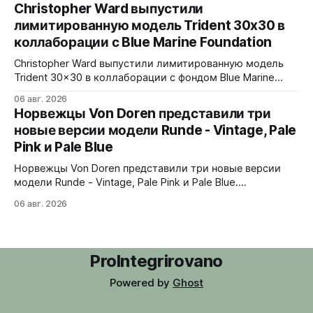
Верхняя часть корпуса выполнена из цельного блока
Christopher Ward выпустили
сапфира с призмой, отображающей прыгающие часы и
лимитированную модель Trident 30x30 в
бегущие минуты вертикально. Подсветка C1 X1 BL
коллаборации с Blue Marine Foundation
Super-LumiNova на индексах - впервые в истории
Digitrend дисплей светится в темноте.
Christopher Ward выпустили лимитированную модель
Trident 30x30 в коллаборации с фондом Blue Marine
Foundation. Лимит - 500 экземпляров. Волнообразный
06 авг. 2026
рисунок на циферблате имитирует морские приливы,
Норвежцы Von Doren представили три
бирюзовый цвет и красная секундная стрелка отсылают
новые версии модели Runde - Vintage, Pale
к окраске рыбы-попугая - символу кампании фонда
Pink и Pale Blue
#FishForTomorrow. На задней крышке выгравирован
логотип 30x30. С продажи каждого экземпляра 30
Норвежцы Von Doren представили три новые версии
модели Runde - Vintage, Pale Pink и Pale Blue.
39x10,7x46 мм Сталь, минеральное стекло, задняя
06 авг. 2026
крышка гравирована как монета из Rundeskatten.
Водозащита 50 метров. Люм Swiss Super-LumiNova C1.
Ronda 1069 кварц Vintage - медный циферблат с
лососевыми оттенками и черным сабдайлом,
ProIntegrirovano
вдохновлен часами
Powered by
Ghost