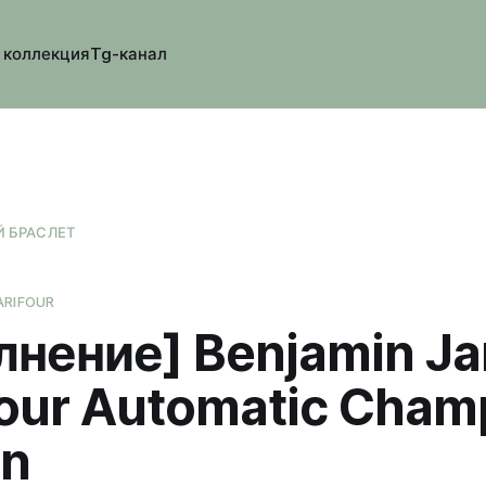
 коллекция
Tg-канал
 БРАСЛЕТ
ARIFOUR
лнение] Benjamin J
four Automatic Cha
on