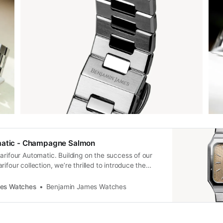
matic - Champagne Salmon
arifour Automatic. Building on the success of our
ifour collection, we’re thrilled to introduce the
 second installment in the range. This new release
in our range, as it’s our first timepiece to feature
es Watches
Benjamin James Watches
ment, offering effortless