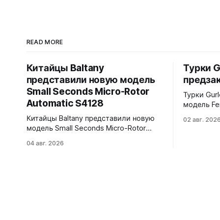
READ MORE
Китайцы Baltany
Турки G
представили новую модель
предзак
Small Seconds Micro-Rotor
Турки Gur
Automatic S4128
модель Fe
корпус с 
Китайцы Baltany представили новую
02 авг. 202
полирова
модель Small Seconds Micro-Rotor
интегриро
Automatic S4128. Эта модель была
04 авг. 2026
из полиро
заявлена как Kickstarter special, но
вариантов -
(возможно под давлением спроса) -
Purple и Gree
всё-таки выпущена в регулярной
мм. Сапфиро
коллекции Baltany. Четыре варианта -
9039 690 долларов. Отгрузка в
white, black, blue и green.
декабре 2
Микроротор, MOP циферблат с
радиальным рисунком, малая
секундная стрелка синёного цвета.