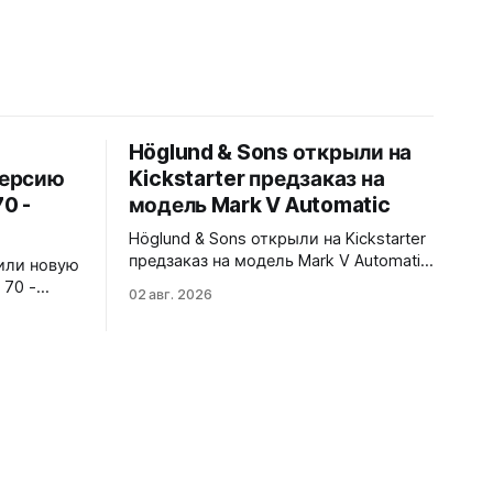
Höglund & Sons открыли на
версию
Kickstarter предзаказ на
0 -
модель Mark V Automatic
Höglund & Sons открыли на Kickstarter
предзаказ на модель Mark V Automatic.
или новую
Пять вариантов циферблата - black,
 70 -
02 авг. 2026
gray, white, green, blue. В комплекте
плом
сразу два варианта крепления -
ным
кожаный ремешок и стальной
браслет-сетка со сменной системой
без инструментов. 38x10,45x46 мм.
матовая
Сапфировое стекло спереди и на
безелем.
задней крышке. Водозащита 50
бликовым
метров.
ый
тали с