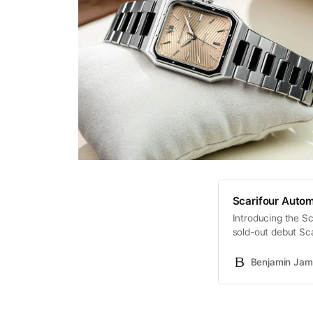
Scarifour Auto
Introducing the Sc
sold-out debut Scar
highly anticipated
marks an evolution 
Benjamin Jam
an automatic move