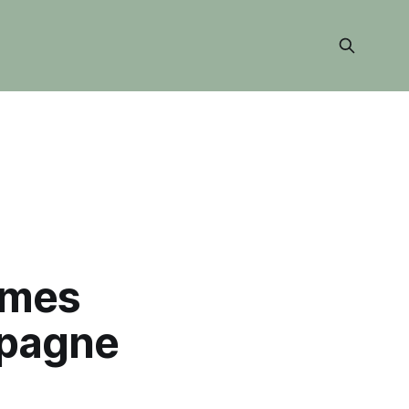
ames
mpagne