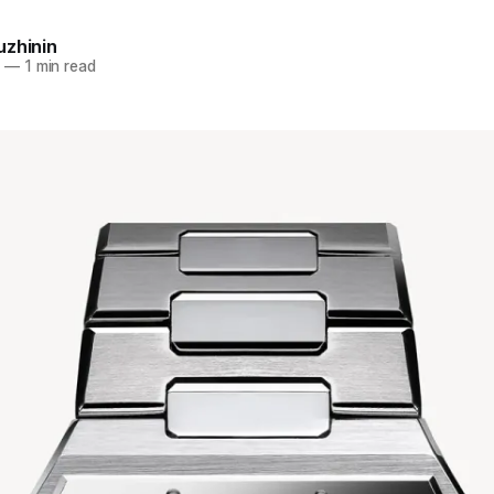
uzhinin
5
—
1 min read