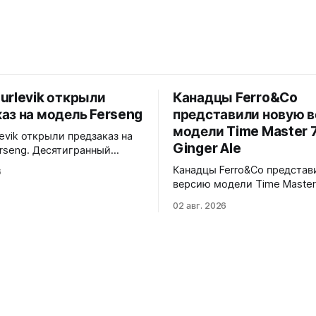
urlevik открыли
Канадцы Ferro&Co
аз на модель Ferseng
представили новую 
модели Time Master 7
levik открыли предзаказ на
Ginger Ale
rseng. Десятигранный
матовыми поверхностями и
Канадцы Ferro&Co представ
6
нными фасками,
версию модели Time Master
ванный браслет с узором
Ginger Ale. Циферблат в те
ванных ромбов. Шесть
02 авг. 2026
шампань-оттенке с солнеч
 Blue, Gold, Ice, Coral,
эффектом, вдохновленный
n Turquoise 38x10x44
стилистикой 1970-х годов. 39x11x47
вое стекло, 5 ATM. Miyota
мм. Корпус из 316L стали, 
обработка с полированным 
026 года
Сапфировое стекло с анти
покрытием. Интегрированн
браслет из нержавеющей с