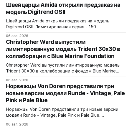
Ceramic, стрелки и индексы Gungrey. 40x12,4x47,75 мм.
Швейцарцы Amida открыли предзаказ на
Корпус и браслет - сталь 904L, опционально ремешок
модель Digitrend OSII
X1 FKM Rubber. Сапфировое стекло спереди и сзади с
внутренним AR-покрытием. Безель двунаправленный на
Швейцарцы Amida открыли предзаказ на модель
72 клика.
Digitrend OSII. Лимитированная серия - 150
пронумерованных экземпляров. 39,6x15,6x39 мм
06 авг. 2026
Верхняя часть корпуса выполнена из цельного блока
Christopher Ward выпустили
сапфира с призмой, отображающей прыгающие часы и
лимитированную модель Trident 30x30 в
бегущие минуты вертикально. Подсветка C1 X1 BL
коллаборации с Blue Marine Foundation
Super-LumiNova на индексах - впервые в истории
Digitrend дисплей светится в темноте.
Christopher Ward выпустили лимитированную модель
Trident 30x30 в коллаборации с фондом Blue Marine
Foundation. Лимит - 500 экземпляров. Волнообразный
06 авг. 2026
рисунок на циферблате имитирует морские приливы,
Норвежцы Von Doren представили три
бирюзовый цвет и красная секундная стрелка отсылают
новые версии модели Runde - Vintage, Pale
к окраске рыбы-попугая - символу кампании фонда
Pink и Pale Blue
#FishForTomorrow. На задней крышке выгравирован
логотип 30x30. С продажи каждого экземпляра 30
Норвежцы Von Doren представили три новые версии
модели Runde - Vintage, Pale Pink и Pale Blue.
39x10,7x46 мм Сталь, минеральное стекло, задняя
06 авг. 2026
крышка гравирована как монета из Rundeskatten.