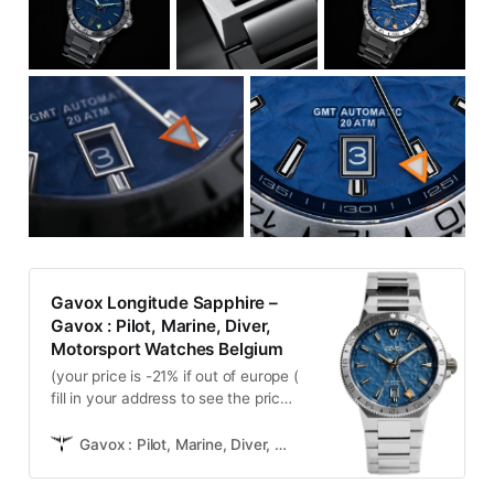
Gavox Longitude Sapphire –
Gavox : Pilot, Marine, Diver,
Motorsport Watches Belgium
(your price is -21% if out of europe (
fill in your address to see the price
you will pay )) Experience maritime
exploration with Gavox Longitude
Gavox : Pilot, Marine, Diver, Motorsport Watches Belgium
and its GMT feature. Reviews
available: