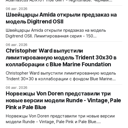
циферблат, черный керамический безель Zirconia
06 авг. 2026
Ceramic, стрелки и индексы Gungrey. 40x12,4x47,75 мм.
Швейцарцы Amida открыли предзаказ на
Корпус и браслет - сталь 904L, опционально ремешок
модель Digitrend OSII
X1 FKM Rubber. Сапфировое стекло спереди и сзади с
внутренним AR-покрытием. Безель двунаправленный на
Швейцарцы Amida открыли предзаказ на модель
72 клика.
Digitrend OSII. Лимитированная серия - 150
пронумерованных экземпляров. 39,6x15,6x39 мм
06 авг. 2026
Верхняя часть корпуса выполнена из цельного блока
Christopher Ward выпустили
сапфира с призмой, отображающей прыгающие часы и
лимитированную модель Trident 30x30 в
бегущие минуты вертикально. Подсветка C1 X1 BL
коллаборации с Blue Marine Foundation
Super-LumiNova на индексах - впервые в истории
Digitrend дисплей светится в темноте.
Christopher Ward выпустили лимитированную модель
Trident 30x30 в коллаборации с фондом Blue Marine
Foundation. Лимит - 500 экземпляров. Волнообразный
06 авг. 2026
рисунок на циферблате имитирует морские приливы,
Норвежцы Von Doren представили три
бирюзовый цвет и красная секундная стрелка отсылают
новые версии модели Runde - Vintage, Pale
к окраске рыбы-попугая - символу кампании фонда
Pink и Pale Blue
#FishForTomorrow. На задней крышке выгравирован
логотип 30x30. С продажи каждого экземпляра 30
Норвежцы Von Doren представили три новые версии
модели Runde - Vintage, Pale Pink и Pale Blue.
39x10,7x46 мм Сталь, минеральное стекло, задняя