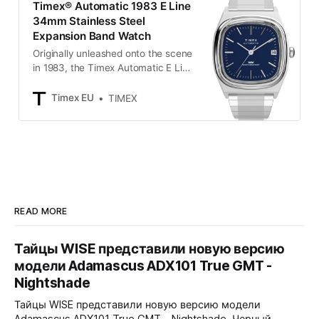
Timex® Automatic 1983 E Line
34mm Stainless Steel
Expansion Band Watch
Originally unleashed onto the scene
in 1983, the Timex Automatic E Line
is a classic dress watch
distinguished by a rounded square
Timex EU
TIMEX
case shape affectionately dubbed
the ‘TV Dial.’ We’ve upgraded its
case to brushed and polished
stainless-steel and equipped it with
a Miyota caliber 8215 Japanese
automatic movement with 2
READ MORE
Тайцы WISE представили новую версию
модели Adamascus ADX101 True GMT -
Nightshade
Тайцы WISE представили новую версию модели
Adamascus ADX101 True GMT - Nightshade. Черный