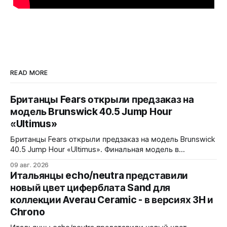
READ MORE
Британцы Fears открыли предзаказ на
модель Brunswick 40.5 Jump Hour
«Ultimus»
Британцы Fears открыли предзаказ на модель Brunswick
40.5 Jump Hour «Ultimus». Финальная модель в
коллекции Brunswick Jump Hour, разработана совместно
09 авг. 2026
с Andrew Morgan. Прыгающий час реализован на модуле
Итальянцы echo/neutra представили
JJ01 (разработка Christopher Ward) на базе Sellita SW200.
новый цвет циферблата Sand для
Циферблат собран из трех элементов, находящихся над
коллекции Averau Ceramic - в версиях 3H и
люминесцентным часовым диском: внешний - сапфир с
Chrono