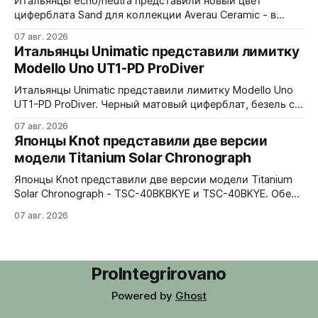
Итальянцы echo/neutra представили новый цвет
циферблата Sand для коллекции Averau Ceramic - в
версиях 3H и Chrono. Песочный циферблат
07 авг. 2026
контрастирует с тёмным корпусом из матовой чёрной
Итальянцы Unimatic представили лимитку
керамики и титана Grade 2. Сапфировое стекло с
Modello Uno UT1-PD ProDiver
куполом, завинчивающаяся заводная головка,
водозащита 100 метров. Ремешки на выбор - чёрный
Итальянцы Unimatic представили лимитку Modello Uno
текстильный, чёрный веганский (BioVeg из
UT1-PD ProDiver. Черный матовый циферблат, безель с
матовой черной вставкой на 120 щелчков, сапфировое
07 авг. 2026
стекло 2,5 мм с антибликом. Крышка с гравировкой
Японцы Knot представили две версии
дайверской маски. Соответствует стандарту MIL-STD-
модели Titanium Solar Chronograph
810H. Водозащита 300 метров. 40x41,5 мм Seiko VH31A
кварц На черном каучуковом ремешке
Японцы Knot представили две версии модели Titanium
Solar Chronograph - TSC-40BKBKYE и TSC-40BKYE. Обе
версии выполнены в фирменном цвете Advance Yellow -
07 авг. 2026
у TSC-40BKBKYE жёлтые акценты на чёрном
циферблате, у TSC-40BKYE - полностью жёлтый
циферблат. Логотип Knot также выполнен в жёлтом
цвете. Часы продаются в комплекте с силиконовым
ProIntegrirovano
ремешком.
Powered by
Ghost