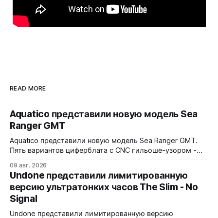
READ MORE
Aquatico представили новую модель Sea
Ranger GMT
Aquatico представили новую модель Sea Ranger GMT.
Пять вариантов циферблата с CNC гильоше-узором -
Black, Blue Fumé, Green, Orange и White. Лимит - по 50
09 авг. 2026
экземпляров каждого варианта. Заводная коронка
Undone представили лимитированную
расположена на 4 часах. Водозащита 300 метров.
версию ультратонких часов The Slim - No
Сапфировое стекло с AR-покрытием, FKM-ремешок, 7
Signal
слоев Swiss Super-LumiNova на циферблате,
Undone представили лимитированную версию