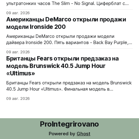
ультратонких часов The Slim - No Signal. Циферблат с
дизайном в стиле 90-х: цветные полосы теста, чёрно-
09 авг. 2026
белые помехи, зигзаги, спирали и геометрические
Американцы DeMarco открыли продажи
фигуры. Бирюзовый треугольник UNDONE на 12 часах.
модели Ironside 200
Корпус из нержавеющей стали 316L, интегрированный
браслет. Водозащита 30 метров. 37x4,9x43 мм. Ronda
Американцы DeMarco открыли продажи модели
1062 кварц
дайвера Ironside 200. Пять вариантов - Back Bay Purple,
Rockport Red, Essex Green, Plymouth Pistachio и Harbor
09 авг. 2026
Blue. Корпус из стали 316L, керамическая вставка
Британцы Fears открыли предзаказ на
безеля на 120 кликов, сапфировое стекло с обеих
модель Brunswick 40.5 Jump Hour
сторон. Водозащита 200 метров, винтовая головка.
«Ultimus»
Люм Swiss Luminova BGW9. В комплекте стальной
jubilee-
Британцы Fears открыли предзаказ на модель Brunswick
40.5 Jump Hour «Ultimus». Финальная модель в
коллекции Brunswick Jump Hour, разработана совместно
09 авг. 2026
с Andrew Morgan. Прыгающий час реализован на модуле
JJ01 (разработка Christopher Ward) на базе Sellita SW200.
Циферблат собран из трех элементов, находящихся над
люминесцентным часовым диском: внешний - сапфир с
ProIntegrirovano
Powered by
Ghost