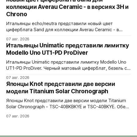
Циферблат собран из трех элементов, находящихся над
коллекции Averau Ceramic - в версиях 3H и
люминесцентным часовым диском: внешний - сапфир с
Chrono
Итальянцы echo/neutra представили новый цвет
циферблата Sand для коллекции Averau Ceramic - в
версиях 3H и Chrono. Песочный циферблат
07 авг. 2026
контрастирует с тёмным корпусом из матовой чёрной
Итальянцы Unimatic представили лимитку
керамики и титана Grade 2. Сапфировое стекло с
Modello Uno UT1-PD ProDiver
куполом, завинчивающаяся заводная головка,
водозащита 100 метров. Ремешки на выбор - чёрный
Итальянцы Unimatic представили лимитку Modello Uno
текстильный, чёрный веганский (BioVeg из
UT1-PD ProDiver. Черный матовый циферблат, безель с
матовой черной вставкой на 120 щелчков, сапфировое
07 авг. 2026
стекло 2,5 мм с антибликом. Крышка с гравировкой
Японцы Knot представили две версии
дайверской маски. Соответствует стандарту MIL-STD-
модели Titanium Solar Chronograph
810H. Водозащита 300 метров. 40x41,5 мм Seiko VH31A
кварц На черном каучуковом ремешке
Японцы Knot представили две версии модели Titanium
Solar Chronograph - TSC-40BKBKYE и TSC-40BKYE. Обе
версии выполнены в фирменном цвете Advance Yellow -
07 авг. 2026
у TSC-40BKBKYE жёлтые акценты на чёрном
циферблате, у TSC-40BKYE - полностью жёлтый
циферблат. Логотип Knot также выполнен в жёлтом