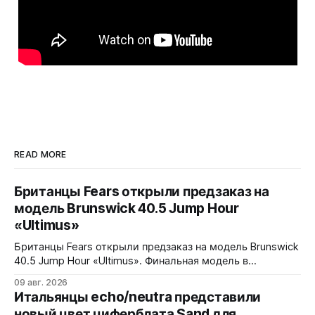
READ MORE
Британцы Fears открыли предзаказ на
модель Brunswick 40.5 Jump Hour
«Ultimus»
Британцы Fears открыли предзаказ на модель Brunswick
40.5 Jump Hour «Ultimus». Финальная модель в
коллекции Brunswick Jump Hour, разработана совместно
09 авг. 2026
с Andrew Morgan. Прыгающий час реализован на модуле
Итальянцы echo/neutra представили
JJ01 (разработка Christopher Ward) на базе Sellita SW200.
новый цвет циферблата Sand для