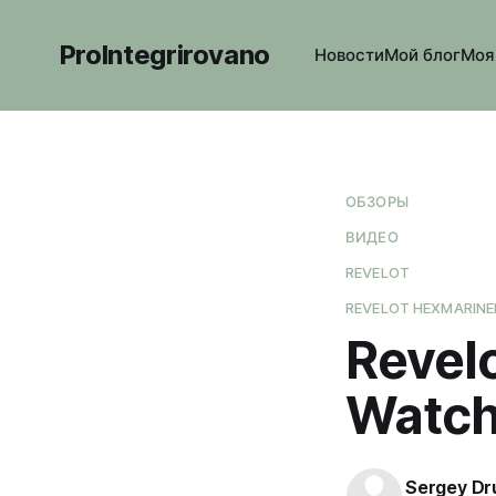
ProIntegrirovano
Новости
Мой блог
Моя
ОБЗОРЫ
ВИДЕО
REVELOT
REVELOT HEXMARINE
Revelo
Watc
Sergey Dr