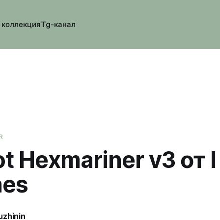
 коллекция
Tg-канал
R
t Hexmariner v3 от I
hes
uzhinin