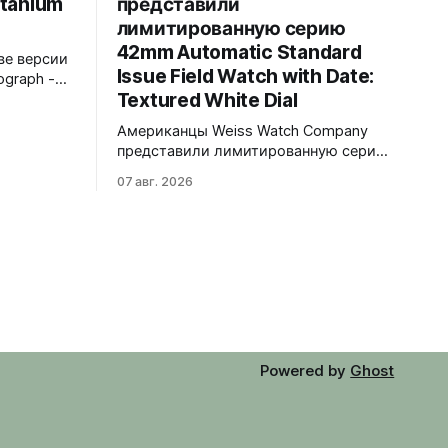
itanium
представили
лимитированную серию
42mm Automatic Standard
ве версии
Issue Field Watch with Date:
ograph -
Textured White Dial
Обе
нном
Американцы Weiss Watch Company
C-
представили лимитированную серию
на чёрном
42mm Automatic Standard Issue Field
-
07 авг. 2026
Watch with Date: Textured White Dial.
ат.
Циферблат в честь пяти лет работы
ен в
бренда в Нэшвилле вручную сделан
тся в
из морской латуни. Лимит - 50
ремешком.
экземпляров, каждый пронумерован.
Накладные цифры, чёрные часовая,
минутная и секундная стрелки,
подсветка BGW9 Superluminova.
Фирменная оранжевая
Powered by
Ghost