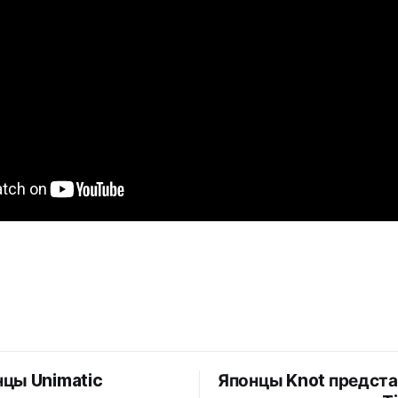
цы Unimatic
Японцы Knot предст