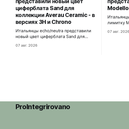
представили новый цвет
предст
циферблата Sand для
Modello
коллекции Averau Ceramic - в
Итальянцы
версиях 3H и Chrono
лимитку M
Черный ма
Итальянцы echo/neutra представили
07 авг. 202
матовой ч
новый цвет циферблата Sand для
щелчков, 
коллекции Averau Ceramic - в версиях
07 авг. 2026
антибликом. Крышка с грав
3H и Chrono. Песочный циферблат
дайверско
контрастирует с тёмным корпусом из
стандарту
матовой чёрной керамики и титана
300 метров. 40x41,5 мм Seik
Grade 2. Сапфировое стекло с
кварц На черном каучуковом
куполом, завинчивающаяся заводная
ремешке
головка, водозащита 100 метров.
Ремешки на выбор - чёрный
текстильный, чёрный веганский
(BioVeg из
ProIntegrirovano