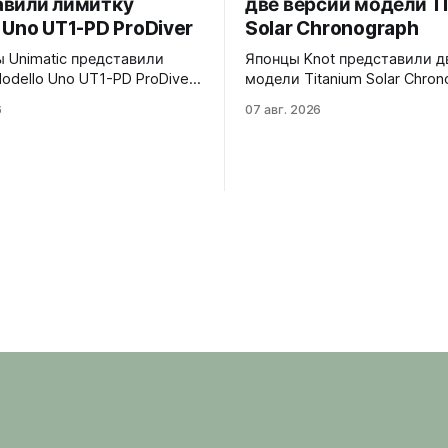
авили лимитку
две версии модели T
 Uno UT1-PD ProDiver
Solar Chronograph
 Unimatic представили
Японцы Knot представили д
odello Uno UT1-PD ProDiver.
модели Titanium Solar Chron
товый циферблат, безель с
TSC-40BKBKYE и TSC-40BKYE. 
6
07 авг. 2026
ерной вставкой на 120
версии выполнены в фирме
сапфировое стекло 2,5 мм с
цвете Advance Yellow - у TS
ировкой
40BKBKYE жёлтые акценты 
й маски. Соответствует
циферблате, у TSC-40BKYE 
 MIL-STD-810H. Водозащита
полностью жёлтый цифербл
o VH31A
Логотип Knot также выполн
жёлтом цвете. Часы продаю
комплекте с силиконовым 